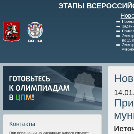
ЭТАПЫ ВСЕРОССИЙ
Ново
Проект
Задани
Приказ
Электр
по 15 
Электр
учебно
Нов
14.01
При
мун
Контакты
Исто
При обращении на указанные адреса следует