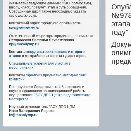
указывать следующие данные: ФИО (полностью),
Опуб
школу, класс, предмет, этап и суть обращения.
Сотрудникам школ также необходимо указать
№978 
свою должность.
этапа
Контактный адрес
городского
оргкомитета
vos@olimpiada.ru
году"
Ответственный секретарь городского оргкомитета
Петровская Наталья Вячеславовна
Доку
np@mosolymp.ru
олим
Контакты
координаторов первого и второго
этапов
в межрайонных советах директоров.
предм
Специальные условия для участия в
мероприятиях
Контакты
городских предметно-методических
комиссий
.
По поручению Департамента образования и
науки координацию организационной работы
осуществляет
ГАОУ ДПО Центр педагогического
мастерства
.
Научный руководитель
ГАОУ ДПО ЦПМ
Иван Валериевич Ященко
iv@mosolymp.ru