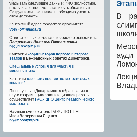
Этап
указывать следующие данные: ФИО (полностью),
школу, класс, предмет, этап и суть обращения.
Сотрудникам школ также необходимо указать
В ра
свою должность.
оли
Контактный адрес
городского
оргкомитета
vos@olimpiada.ru
школь
Ответственный секретарь городского оргкомитета
Петровская Наталья Вячеславовна
Меро
np@mosolymp.ru
ауди
Контакты
координаторов первого и второго
этапов
в межрайонных советах директоров.
Ломо
Специальные условия для участия в
мероприятиях
Лекц
Контакты
городских предметно-методических
комиссий
.
Влади
По поручению Департамента образования и
науки координацию организационной работы
осуществляет
ГАОУ ДПО Центр педагогического
мастерства
.
Научный руководитель
ГАОУ ДПО ЦПМ
Иван Валериевич Ященко
iv@mosolymp.ru