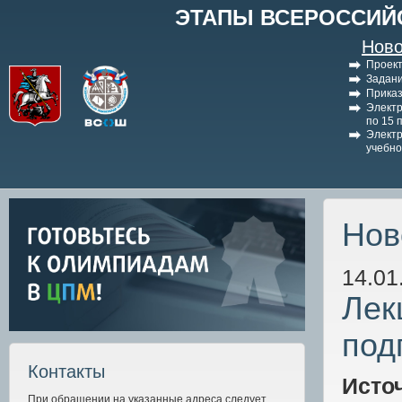
ЭТАПЫ ВСЕРОССИЙ
Ново
Проект
Задани
Приказ
Электр
по 15 
Электр
учебно
Нов
14.01
Лек
под
Контакты
Исто
При обращении на указанные адреса следует