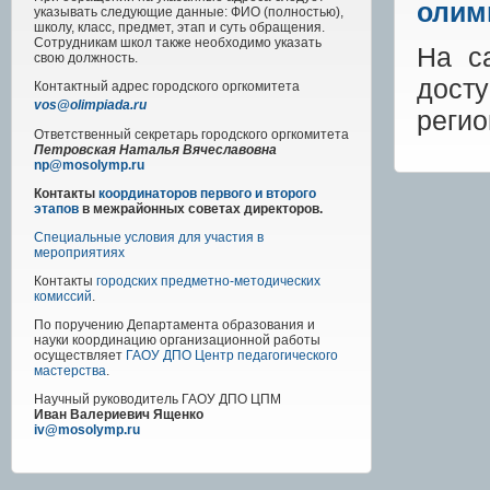
олим
указывать следующие данные: ФИО (полностью),
школу, класс, предмет, этап и суть обращения.
Сотрудникам школ также необходимо указать
На с
свою должность.
дост
Контактный адрес
городского
оргкомитета
vos@olimpiada.ru
реги
Ответственный секретарь городского оргкомитета
Петровская Наталья Вячеславовна
np@mosolymp.ru
Контакты
координаторов первого и второго
этапов
в межрайонных советах директоров.
Специальные условия для участия в
мероприятиях
Контакты
городских предметно-методических
комиссий
.
По поручению Департамента образования и
науки координацию организационной работы
осуществляет
ГАОУ ДПО Центр педагогического
мастерства
.
Научный руководитель
ГАОУ ДПО ЦПМ
Иван Валериевич Ященко
iv@mosolymp.ru