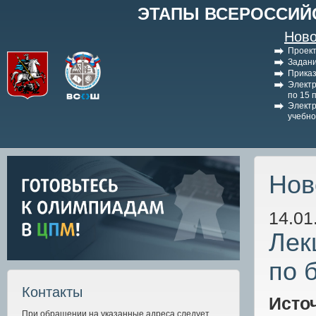
ЭТАПЫ ВСЕРОССИЙ
Ново
Проект
Задани
Приказ
Электр
по 15 
Электр
учебно
Нов
14.01
Лек
по 
Контакты
Исто
При обращении на указанные адреса следует