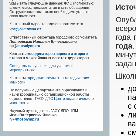
указывать следующие данные: ФИО (полностью),
Исто
школу, класс, предмет, этап и суть обращения.
Сотрудникам школ также необходимо указать
свою должность.
Опуб
Контактный адрес
городского
оргкомитета
всеро
vos@olimpiada.ru
года
Ответственный секретарь городского оргкомитета
Петровская Наталья Вячеславовна
года
np@mosolymp.ru
мину
Контакты
координаторов первого и второго
этапов
в межрайонных советах директоров.
задан
Специальные условия для участия в
мероприятиях
Школь
Контакты
городских предметно-методических
комиссий
.
д
По поручению Департамента образования и
науки координацию организационной работы
па
осуществляет
ГАОУ ДПО Центр педагогического
мастерства
.
с 
Научный руководитель
ГАОУ ДПО ЦПМ
ли
Иван Валериевич Ященко
iv@mosolymp.ru
ва
см