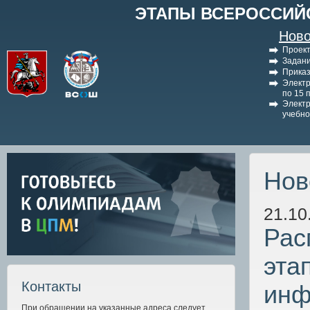
ЭТАПЫ ВСЕРОССИЙ
Ново
Проект
Задани
Приказ
Электр
по 15 
Электр
учебно
Нов
21.10
Рас
эта
Контакты
инф
При обращении на указанные адреса следует