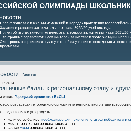
ССИЙСКОЙ ОЛИМПИАДЫ ШКОЛЬНИКО
Новости
Проект приказа о внесении изменений в Порядок проведения всероссийской
Задания и решения заключительного этапа 2025/26 учебного года
Приказ об итогах заключительного этапа всероссийской олимпиады 2025/26 у
Электронные сертификаты для учителей за участие в проверке муниципально
Электронные сертификаты для учителей за участие в проведении и проверке 
предметам
овости
| Главная
.12.2014
раничные баллы к региональному этапу и други
сточник:
Городской оргкомитет ВсОШ
стоялось заседание городского оргкомитета регионального этапа всероссий
а заседании были утверждены:
количество баллов,
необходимое для получения статуса победителя и с
места проведения регионального этапа;
состав
жюри
регионального этапа;