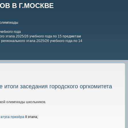
В В Г.МОСКВЕ
 олимпиады
чебного года
го этапа 2025/26 учебного года по 15 предметам
регионального этапа 2025/26 учебного года по 14
е итоги заседания городского оргкомитета
ской олимпиады школьников.
татуса призёра
II этапа;