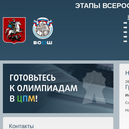
ЭТАПЫ ВСЕРО
Н
26
Г
И
Со
Н
Контакты