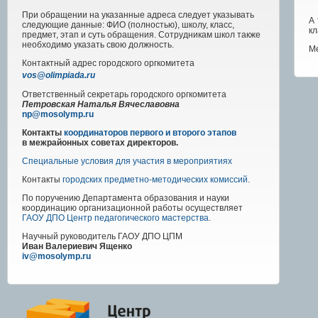
При обращении на указанные адреса следует указывать
А
следующие данные: ФИО (полностью), школу, класс,
кл
предмет, этап и суть обращения. Сотрудникам школ также
необходимо указать свою должность.
Ме
Контактный адрес
городского
оргкомитета
vos@olimpiada.ru
Ответственный секретарь городского оргкомитета
Петровская Наталья Вячеславовна
np@mosolymp.ru
Контакты
координаторов первого и второго этапов
в межрайонных советах директоров.
Специальные условия для участия в мероприятиях
Контакты
городских предметно-методических комиссий
.
По поручению Департамента образования и науки
координацию организационной работы осуществляет
ГАОУ ДПО Центр педагогического мастерства
.
Научный руководитель
ГАОУ ДПО ЦПМ
Иван Валериевич Ященко
iv@mosolymp.ru