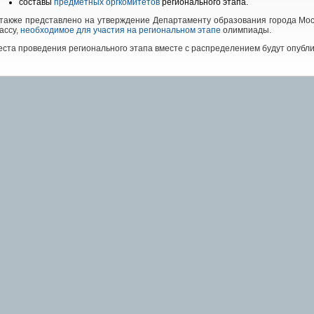
составы
предметных оргкомитетов
регионального этапа.
 также представлено на утверждение Департаменту образования города Мо
ассу,
необходимое для участия на региональном этапе
олимпиады.
ста проведения регионального этапа вместе с распределением будут опубл