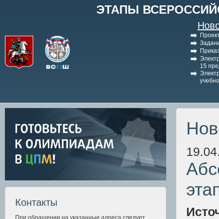
ЭТАПЫ ВСЕРОССИЙ
Ново
Проект
Задани
Приказ
Электр
15 пр
Электр
учебно
Нов
19.04
Абс
эта
Контакты
Исто
При обращении на указанные адреса следует