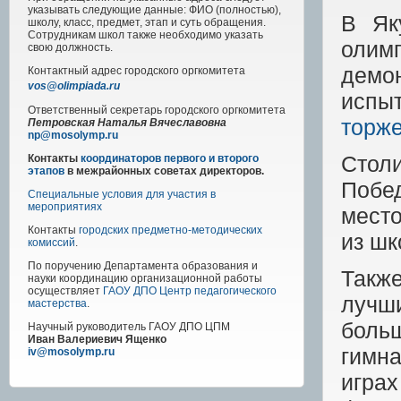
указывать следующие данные: ФИО (полностью),
В Як
школу, класс, предмет, этап и суть обращения.
Сотрудникам школ также необходимо указать
олимп
свою должность.
демо
Контактный адрес
городского
оргкомитета
vos@olimpiada.ru
испы
Ответственный секретарь городского оргкомитета
торже
Петровская Наталья Вячеславовна
np@mosolymp.ru
Стол
Контакты
координаторов первого и второго
этапов
в межрайонных советах директоров.
Побе
Специальные условия для участия в
мероприятиях
место
Контакты
городских предметно-методических
из ш
комиссий
.
По поручению Департамента образования и
Такж
науки координацию организационной работы
осуществляет
ГАОУ ДПО Центр педагогического
лучш
мастерства
.
боль
Научный руководитель
ГАОУ ДПО ЦПМ
Иван Валериевич Ященко
гимн
iv@mosolymp.ru
игра