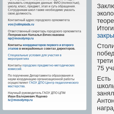
указывать следующие данные: ФИО (полностью),
Закл
школу, класс, предмет, этап и суть обращения.
Сотрудникам школ также необходимо указать
экол
свою должность.
теор
Контактный адрес
городского
оргкомитета
vos@olimpiada.ru
Итог
Ответственный секретарь городского оргкомитета
закры
Петровская Наталья Вячеславовна
np@mosolymp.ru
Стол
Контакты
координаторов первого и второго
этапов
в межрайонных советах директоров.
побе
Специальные условия для участия в
трет
мероприятиях
Контакты
городских предметно-методических
75
уч
комиссий
.
По поручению Департамента образования и
Есть
науки координацию организационной работы
осуществляет
ГАОУ ДПО Центр педагогического
школ
мастерства
.
заня
Научный руководитель
ГАОУ ДПО ЦПМ
Иван Валериевич Ященко
Анто
iv@mosolymp.ru
нагр