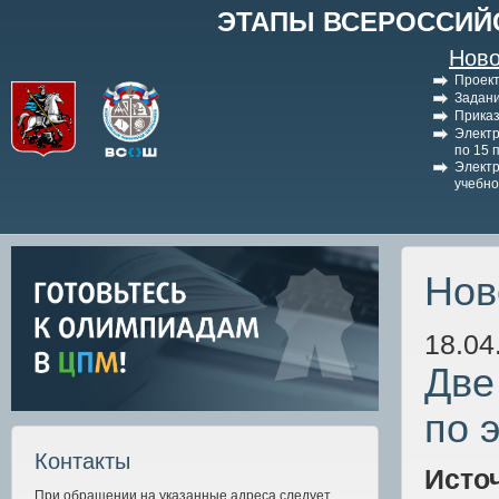
ЭТАПЫ ВСЕРОССИЙ
Ново
Проект
Задани
Приказ
Электр
по 15 
Электр
учебно
Нов
18.04
Две
по 
Контакты
Исто
При обращении на указанные адреса следует