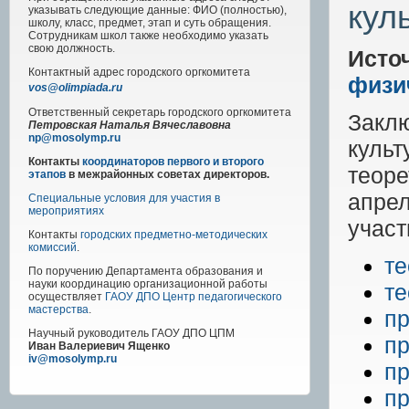
кул
указывать следующие данные: ФИО (полностью),
школу, класс, предмет, этап и суть обращения.
Сотрудникам школ также необходимо указать
свою должность.
Исто
Контактный адрес
городского
оргкомитета
физи
vos@olimpiada.ru
Ответственный секретарь городского оргкомитета
Закл
Петровская Наталья Вячеславовна
np@mosolymp.ru
культ
Контакты
координаторов первого и второго
теоре
этапов
в межрайонных советах директоров.
апре
Специальные условия для участия в
мероприятиях
участ
Контакты
городских предметно-методических
комиссий
.
те
По поручению Департамента образования и
науки координацию организационной работы
те
осуществляет
ГАОУ ДПО Центр педагогического
мастерства
.
пр
Научный руководитель
ГАОУ ДПО ЦПМ
пр
Иван Валериевич Ященко
iv@mosolymp.ru
пр
пр