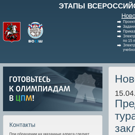
ЭТАПЫ ВСЕРОССИЙ
Ново
Проект
Задани
Приказ
Электр
по 15 
Электр
учебно
Нов
15.04
Пре
тур
Контакты
зак
При обращении на указанные адреса следует