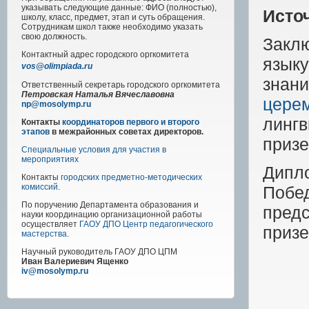
указывать следующие данные: ФИО (полностью),
Исто
школу, класс, предмет, этап и суть обращения.
Сотрудникам школ также необходимо указать
свою должность.
Закл
Контактный адрес
городского
оргкомитета
язык
vos@olimpiada.ru
знани
Ответственный секретарь городского оргкомитета
Петровская Наталья Вячеславовна
цере
np@mosolymp.ru
линг
Контакты
координаторов первого и второго
этапов
в межрайонных советах директоров.
призе
Специальные условия для участия в
мероприятиях
Дипл
Контакты
городских предметно-методических
комиссий
.
Побе
По поручению Департамента образования и
пред
науки координацию организационной работы
осуществляет
ГАОУ ДПО Центр педагогического
призе
мастерства
.
Научный руководитель
ГАОУ ДПО ЦПМ
Иван Валериевич Ященко
iv@mosolymp.ru