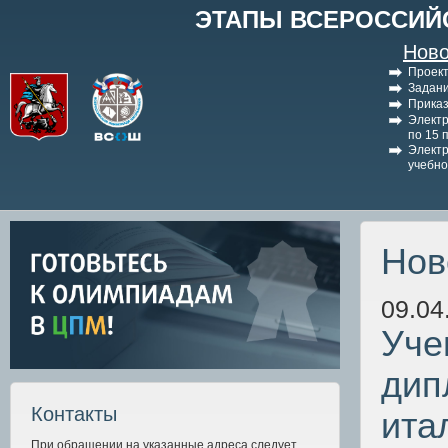
ЭТАПЫ ВСЕРОССИЙ
Ново
Проект
Задани
Приказ
Электр
по 15 
Электр
учебно
Нов
09.04
Уче
дип
Контакты
ита
При обращении на указанные адреса следует