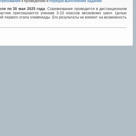
требования
к проведению и
порядок выполнения заданий
.
еля по
30
мая 2025
года
. Соревнование проводится в дистанционном
частию приглашаются ученики 3-10 классов московских школ. Целью
й первого этапа олимпиады. Его результаты не влияют на возможность