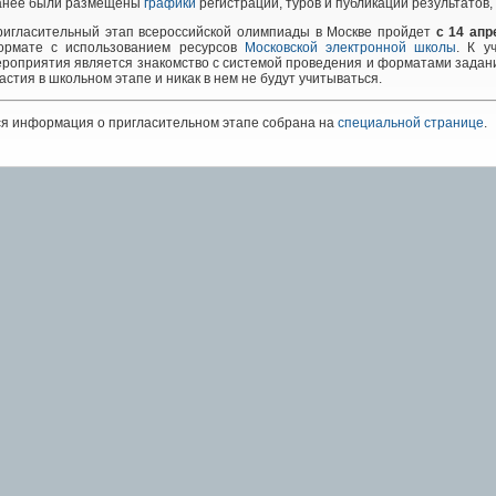
анее были размещены
графики
регистрации, туров и публикации результатов,
ригласительный этап всероссийской олимпиады в Москве пройдет
с
14
апр
ормате с использованием ресурсов
Московской электронной школы
. К у
роприятия является знакомство с системой проведения и форматами задани
астия в школьном этапе и никак в нем не будут учитываться.
я информация о пригласительном этапе собрана на
специальной странице
.