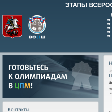
ЭТАПЫ ВСЕРО
Н
08
П
И
Оп
го
Контакты