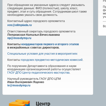
Р
При обращении на указанные адреса следует указывать
П
следующие данные: ФИО (полностью), школу, класс,
ф
предмет, этап и суть обращения. Сотрудникам школ также
ме
необходимо указать свою должность.
уч
Контактный адрес
городского
оргкомитета
vos@olimpiada.ru
Вс
Ответственный секретарь городского оргкомитета
Петровская Наталья Вячеславовна
np@mosolymp.ru
Контакты
координаторов первого и второго этапов
в межрайонных советах директоров.
Специальные условия для участия в мероприятиях
Контакты
городских предметно-методических комиссий
.
По поручению Департамента образования и науки
координацию организационной работы осуществляет
ГАОУ ДПО Центр педагогического мастерства
.
Научный руководитель
ГАОУ ДПО ЦПМ
Иван Валериевич Ященко
iv@mosolymp.ru