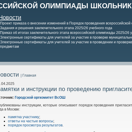
ССИЙСКОЙ ОЛИМПИАДЫ ШКОЛЬНИКО
Новости
Проект приказа о внесении изменений в Порядок проведения всероссийской
Задания и решения заключительного этапа 2025/26 учебного года
Приказ об итогах заключительного этапа всероссийской олимпиады 2025/26 у
Электронные сертификаты для учителей за участие в проверке муниципально
Электронные сертификаты для учителей за участие в проведении и проверке 
предметам
овости
| Главная
.04.2025
амятки и инструкции по проведению пригласит
сточник:
Городской оргкомитет ВсОШ
убликованы инструкции, которые описывают порядок проведения пригласит
да в Москве:
памятка участнику
;
ответы на частые вопросы
;
порядок просмотра результатов
.