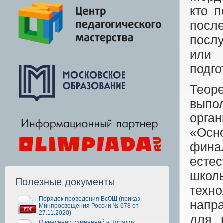
кто п
после
посл
или 
подго
Теоре
выпо
орга
«Осн
финал
есте
школ
Полезные документы
техн
Порядок проведения ВсОШ (приказ
напра
Минпросвещения России № 678 от
27.11.2020)
для 
О внесении изменений в Порядок