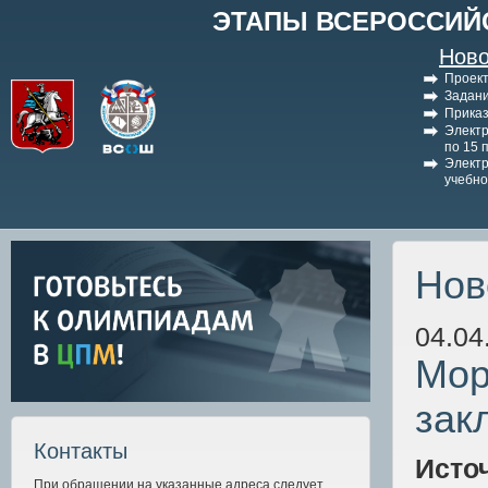
ЭТАПЫ ВСЕРОССИЙ
Ново
Проект
Задани
Приказ
Электр
по 15 
Электр
учебно
Нов
04.04
Мор
зак
Контакты
Исто
При обращении на указанные адреса следует