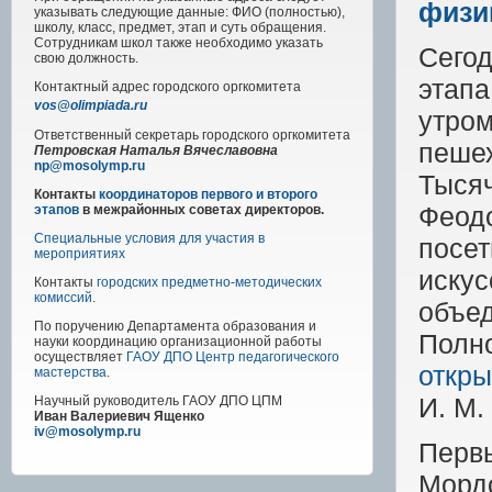
физи
указывать следующие данные: ФИО (полностью),
школу, класс, предмет, этап и суть обращения.
Сотрудникам школ также необходимо указать
Сегод
свою должность.
этап
Контактный адрес
городского
оргкомитета
vos@olimpiada.ru
утро
Ответственный секретарь городского оргкомитета
пеше
Петровская Наталья Вячеславовна
np@mosolymp.ru
Тыся
Контакты
координаторов первого и второго
Феод
этапов
в межрайонных советах директоров.
Специальные условия для участия в
посе
мероприятиях
иску
Контакты
городских предметно-методических
комиссий
.
объе
По поручению Департамента образования и
Полн
науки координацию организационной работы
осуществляет
ГАОУ ДПО Центр педагогического
откры
мастерства
.
И.
М.
Научный руководитель
ГАОУ ДПО ЦПМ
Иван Валериевич Ященко
iv@mosolymp.ru
Первы
Мордо