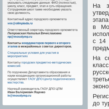
указывать следующие данные: ФИО (полностью),
На з
школу, класс, предмет, этап и суть обращения.
Сотрудникам школ также необходимо указать
утве
свою должность.
этапа
Контактный адрес
городского
оргкомитета
vos@olimpiada.ru
в Мо
Ответственный секретарь городского оргкомитета
испо
Петровская Наталья Вячеславовна
np@mosolymp.ru
с
14
Контакты
координаторов первого и второго
предм
этапов
в межрайонных советах директоров.
Специальные условия для участия в
На с
мероприятиях
Контакты
городских предметно-методических
класс
комиссий
.
русс
По поручению Департамента образования и
науки координацию организационной работы
треть
осуществляет
ГАОУ ДПО Центр педагогического
мастерства
.
эконо
Научный руководитель
ГАОУ ДПО ЦПМ
Иван Валериевич Ященко
Регис
iv@mosolymp.ru
до т