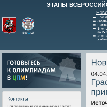
ЭТАПЫ ВСЕРОССИЙ
Ново
Проект
Задани
Приказ
Электр
по 15 
Электр
учебно
Нов
04.04
Гра
при
Контакты
Исто
При обращении на указанные адреса следует