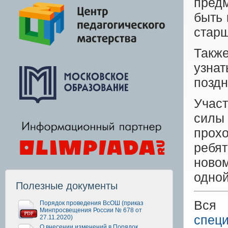
предм
быть 
старш
Такж
узнат
поздн
Участ
силы 
прохо
ребят
новом
одной
Полезные документы
Вся 
Порядок проведения ВсОШ (приказ
Минпросвещения России № 678 от
специ
27.11.2020)
О внесении изменений в Порядок