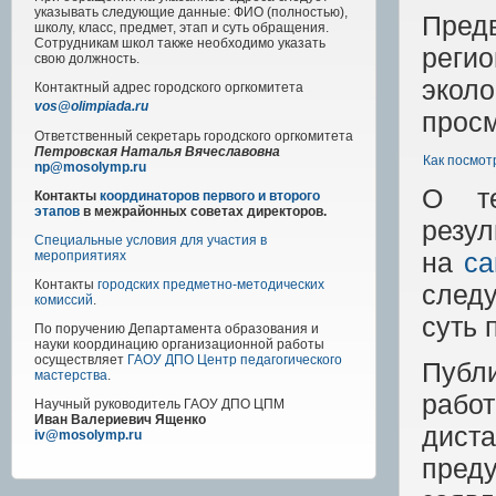
указывать следующие данные: ФИО (полностью),
Пред
школу, класс, предмет, этап и суть обращения.
Сотрудникам школ также необходимо указать
реги
свою должность.
экол
Контактный адрес
городского
оргкомитета
vos@olimpiada.ru
просм
Ответственный секретарь городского оргкомитета
Петровская Наталья Вячеславовна
Как посмот
np@mosolymp.ru
О те
Контакты
координаторов первого и второго
этапов
в межрайонных советах директоров.
резу
Специальные условия для участия в
на
са
мероприятиях
Контакты
городских предметно-методических
следу
комиссий
.
суть 
По поручению Департамента образования и
науки координацию организационной работы
осуществляет
ГАОУ ДПО Центр педагогического
Публ
мастерства
.
рабо
Научный руководитель
ГАОУ ДПО ЦПМ
Иван Валериевич Ященко
дист
iv@mosolymp.ru
пред