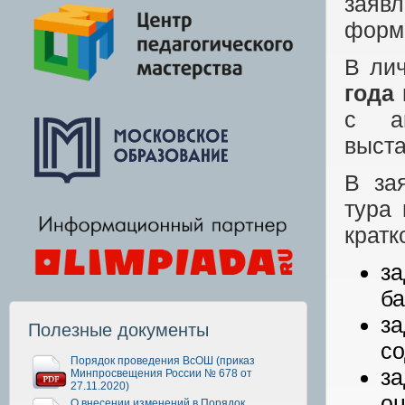
заяв
форма
В ли
года
с а
выста
В за
тура 
кратк
за
ба
з
Полезные документы
со
Порядок проведения ВсОШ (приказ
за
Минпросвещения России № 678 от
27.11.2020)
оц
О внесении изменений в Порядок