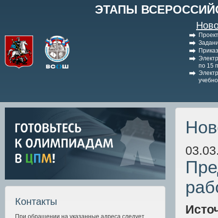
ЭТАПЫ ВСЕРОССИЙ
Ново
Проект
Задани
Приказ
Электр
по 15 
Электр
учебно
Нов
03.03
Пре
раб
Контакты
Исто
При обращении на указанные адреса следует