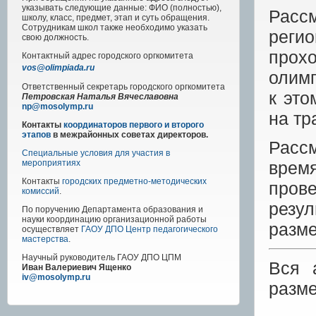
указывать следующие данные: ФИО (полностью),
Расс
школу, класс, предмет, этап и суть обращения.
Сотрудникам школ также необходимо указать
регио
свою должность.
прох
Контактный адрес
городского
оргкомитета
vos@olimpiada.ru
олимп
Ответственный секретарь городского оргкомитета
к эт
Петровская Наталья Вячеславовна
np@mosolymp.ru
на тр
Контакты
координаторов первого и второго
этапов
в межрайонных советах директоров.
Расс
Специальные условия для участия в
врем
мероприятиях
Контакты
городских предметно-методических
пров
комиссий
.
резул
По поручению Департамента образования и
науки координацию организационной работы
разм
осуществляет
ГАОУ ДПО Центр педагогического
мастерства
.
Научный руководитель
ГАОУ ДПО ЦПМ
Вся 
Иван Валериевич Ященко
iv@mosolymp.ru
разм