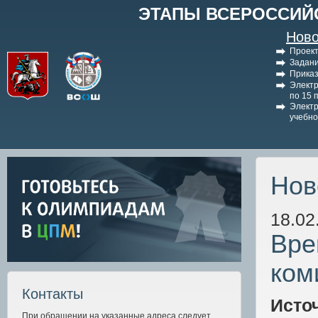
ЭТАПЫ ВСЕРОССИЙ
Ново
Проект
Задани
Приказ
Электр
по 15 
Электр
учебно
Нов
18.02
Вре
ком
Контакты
Исто
При обращении на указанные адреса следует