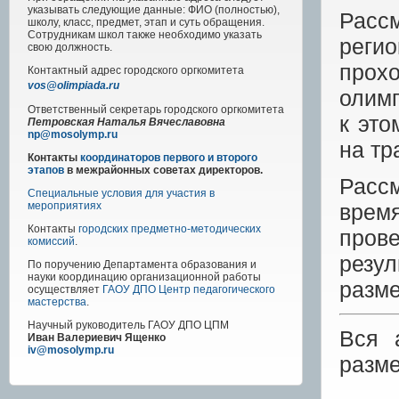
указывать следующие данные: ФИО (полностью),
Расс
школу, класс, предмет, этап и суть обращения.
Сотрудникам школ также необходимо указать
реги
свою должность.
прох
Контактный адрес
городского
оргкомитета
vos@olimpiada.ru
олимп
Ответственный секретарь городского оргкомитета
к эт
Петровская Наталья Вячеславовна
np@mosolymp.ru
на тр
Контакты
координаторов первого и второго
этапов
в межрайонных советах директоров.
Расс
Специальные условия для участия в
врем
мероприятиях
Контакты
городских предметно-методических
пров
комиссий
.
резул
По поручению Департамента образования и
науки координацию организационной работы
разм
осуществляет
ГАОУ ДПО Центр педагогического
мастерства
.
Научный руководитель
ГАОУ ДПО ЦПМ
Вся 
Иван Валериевич Ященко
iv@mosolymp.ru
разм