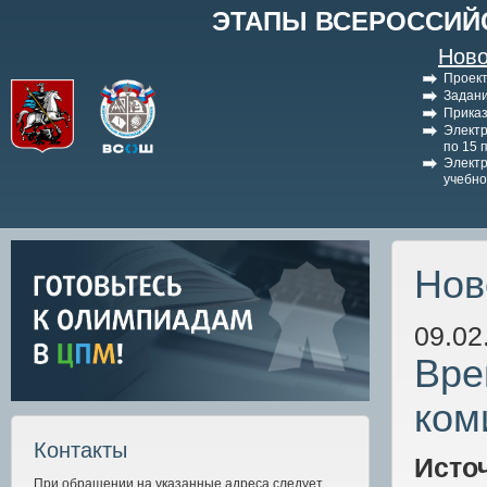
ЭТАПЫ ВСЕРОССИЙ
Ново
Проект
Задани
Приказ
Электр
по 15 
Электр
учебно
Нов
09.02
Вре
ком
Контакты
Исто
При обращении на указанные адреса следует