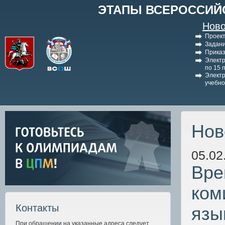
ЭТАПЫ ВСЕРОССИЙ
Ново
Проект
Задани
Приказ
Электр
по 15 
Электр
учебно
Нов
05.02
Вре
ком
Контакты
язы
При обращении на указанные адреса следует