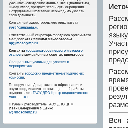
указывать следующие данные: ФИО (полностью),
Исто
школу, класс, предмет, этап и суть обращения.
Сотрудникам школ также необходимо указать
свою должность.
Расс
Контактный адрес
городского
оргкомитета
реги
vos@olimpiada.ru
язык
Ответственный секретарь городского оргкомитета
Петровская Наталья Вячеславовна
Учас
np@mosolymp.ru
прис
Контакты
координаторов первого и второго
этапов
в межрайонных советах директоров.
предо
Специальные условия для участия в
мероприятиях
Расс
Контакты
городских предметно-методических
комиссий
.
врем
По поручению Департамента образования и
пров
науки координацию организационной работы
осуществляет
ГАОУ ДПО Центр педагогического
резул
мастерства
.
разм
Научный руководитель
ГАОУ ДПО ЦПМ
Иван Валериевич Ященко
iv@mosolymp.ru
Вся 