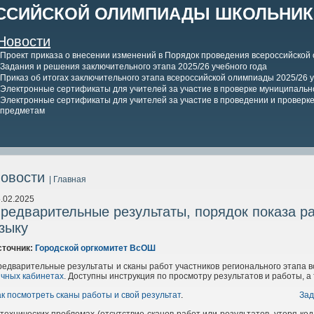
ССИЙСКОЙ ОЛИМПИАДЫ ШКОЛЬНИКО
Новости
Проект приказа о внесении изменений в Порядок проведения всероссийской
Задания и решения заключительного этапа 2025/26 учебного года
Приказ об итогах заключительного этапа всероссийской олимпиады 2025/26 у
Электронные сертификаты для учителей за участие в проверке муниципально
Электронные сертификаты для учителей за участие в проведении и проверке 
предметам
овости
| Главная
.02.2025
редварительные результаты, порядок показа раб
зыку
сточник:
Городской оргкомитет ВсОШ
едварительные результаты и сканы работ участников регионального этапа 
чных кабинетах
. Доступны инструкция по просмотру результатов и работы, 
ак посмотреть сканы работы и свой результат
.
Зад