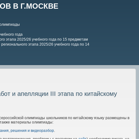
В В Г.МОСКВЕ
 олимпиады
чебного года
го этапа 2025/26 учебного года по 15 предметам
регионального этапа 2025/26 учебного года по 14
от и апелляции III этапа по китайскому
всероссийской олимпиады школьников по китайскому языку размещены в
а также материалы олимпиады:
ания, решения и видеоразбор
.