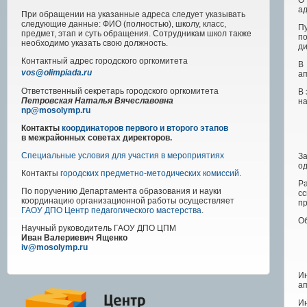
О 
а
При обращении на указанные адреса следует указывать
следующие данные: ФИО (полностью), школу, класс,
Пу
предмет, этап и суть обращения. Сотрудникам школ также
п
необходимо указать свою должность.
ди
Контактный адрес
городского
оргкомитета
В
vos@olimpiada.ru
ап
Ответственный секретарь городского оргкомитета
В 
Петровская Наталья Вячеславовна
н
np@mosolymp.ru
Контакты
координаторов первого и второго этапов
в межрайонных советах директоров.
Специальные условия для участия в мероприятиях
З
о
Контакты
городских предметно-методических комиссий
.
Р
По поручению Департамента образования и науки
с
координацию организационной работы осуществляет
п
ГАОУ ДПО Центр педагогического мастерства
.
О
Научный руководитель
ГАОУ ДПО ЦПМ
Иван Валериевич Ященко
iv@mosolymp.ru
И
ап
Ин