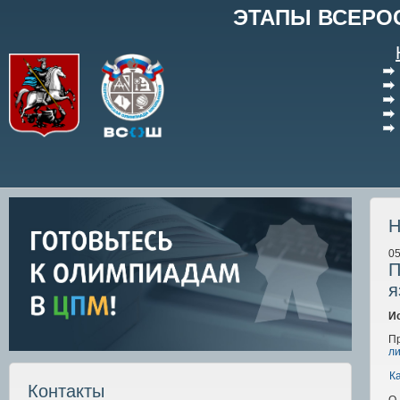
ЭТАПЫ ВСЕРО
Н
05
П
я
И
Пр
ли
К
Контакты