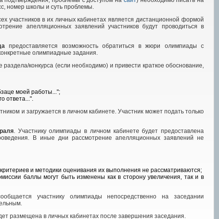
ода подтверждения, проблемы с доступом на
сайт
) необходимо писать на
сс, номер школы и суть проблемы.
сех участников в их личных кабинетах является дистанционной формой
отрение апелляционных заявлений участников будут проводиться в
да
предоставляется возможность обратиться в жюри олимпиады с
конкретные олимпиадные задания.
 раздела/конкурса (если необходимо) и привести краткое обоснование,
заце моей работы...";
 ответа...".
тником и загружается в личном кабинете. Участник может подать только
раля
. Участнику олимпиады в личном кабинете будет предоставлена
роведения. В иные дни рассмотрение апелляционных заявлений не
критериев и методики оценивания их выполнения не рассматриваются;
иссии баллы могут быть изменены как в сторону увеличения, так и в
ообщается участнику олимпиады непосредственно на заседании
ельным.
дет размещена в личных кабинетах после завершения заседания.