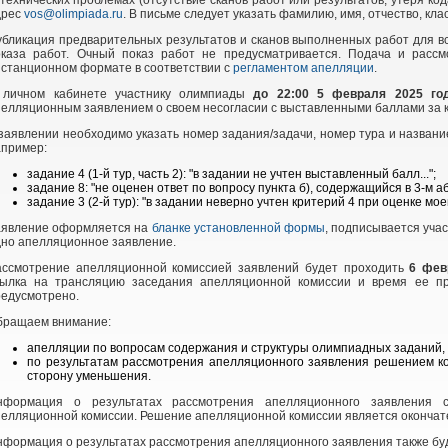
технических проблемах (отсутствие сканов работ или результатов, утеря к
дрес
vos@olimpiada.ru
. В письме следует указать фамилию, имя, отчество, кла
бликация предварительных результатов и сканов выполненных работ для в
оказа работ. Очный показ работ не предусматривается. Подача и рассм
станционном формате в соответствии с
регламентом апелляции
.
 личном кабинете участнику олимпиады
до 22:00 5 февраля 2025 го
елляционным заявлением о своем несогласии с выставленными баллами за 
заявлении необходимо указать номер задания/задачи, номер тура и название
апример:
задание 4 (1-й тур, часть 2): "в задании не учтен выставленный балл...";
задание 8: "не оценен ответ по вопросу пункта б), содержащийся в 3-м аб
задание 3 (2-й тур): "в задании неверно учтен критерий 4 при оценке моего
аявление оформляется на
бланке установленной формы
, подписывается учас
дно апелляционное заявление.
ассмотрение апелляционной комиссией заявлений будет проходить
6 фев
сылка на трансляцию заседания апелляционной комиссии и время ее п
редусмотрено.
бращаем внимание:
апелляции по вопросам содержания и структуры олимпиадных заданий, 
по результатам рассмотрения апелляционного заявления решением ком
сторону уменьшения.
нформация о результатах рассмотрения апелляционного заявления с
елляционной комиссии. Решение апелляционной комиссии является окончат
формация о результатах рассмотрения апелляционного заявления также бу