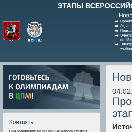
ЭТАПЫ ВСЕРОССИЙ
Ново
Проект
Задани
Приказ
Электр
по 15 
Электр
учебно
Нов
04.02
Про
эта
Контакты
Исто
При обращении на указанные адреса следует