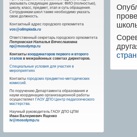
указывать следующие данные: ФИО (полностью),
Опуб
школу, класс, предмет, этап и суть обращения.
Сотрудникам школ также необходимо указать
пров
свою должность.
школь
Контактный адрес
городского
оргкомитета
vos@olimpiada.ru
Соре
Ответственный секретарь городского оргкомитета
Петровская Наталья Вячеславовна
друг
np@mosolymp.ru
стра
Контакты
координаторов первого и второго
этапов
в межрайонных советах директоров.
Специальные условия для участия в
мероприятиях
Контакты
городских предметно-методических
комиссий
.
По поручению Департамента образования и
науки координацию организационной работы
осуществляет
ГАОУ ДПО Центр педагогического
мастерства
.
Научный руководитель
ГАОУ ДПО ЦПМ
Иван Валериевич Ященко
iv@mosolymp.ru