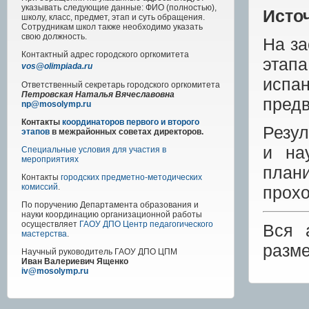
указывать следующие данные: ФИО (полностью),
Исто
школу, класс, предмет, этап и суть обращения.
Сотрудникам школ также необходимо указать
свою должность.
На за
Контактный адрес
городского
оргкомитета
этап
vos@olimpiada.ru
испа
Ответственный секретарь городского оргкомитета
Петровская Наталья Вячеславовна
пред
np@mosolymp.ru
Контакты
координаторов первого и второго
Резул
этапов
в межрайонных советах директоров.
и на
Специальные условия для участия в
мероприятиях
план
Контакты
городских предметно-методических
комиссий
.
прохо
По поручению Департамента образования и
науки координацию организационной работы
осуществляет
ГАОУ ДПО Центр педагогического
Вся 
мастерства
.
разм
Научный руководитель
ГАОУ ДПО ЦПМ
Иван Валериевич Ященко
iv@mosolymp.ru