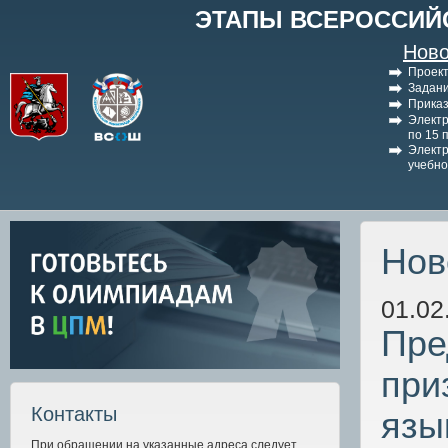
ЭТАПЫ ВСЕРОССИЙ
Ново
Проект
Задани
Приказ
Электр
по 15 
Электр
учебно
Нов
01.02
Пре
при
Контакты
язы
При обращении на указанные адреса следует