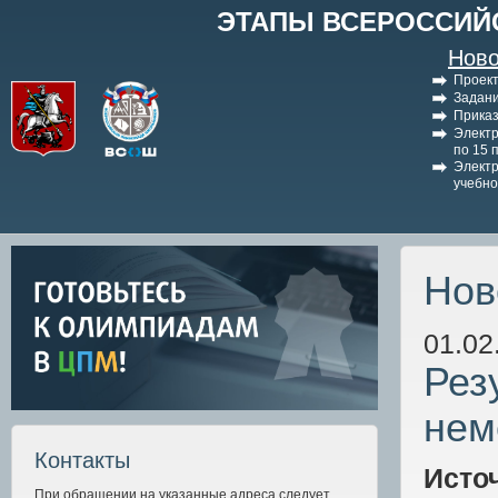
ЭТАПЫ ВСЕРОССИЙ
Ново
Проект
Задани
Приказ
Электр
по 15 
Электр
учебно
Нов
01.02
Рез
нем
Контакты
Исто
При обращении на указанные адреса следует