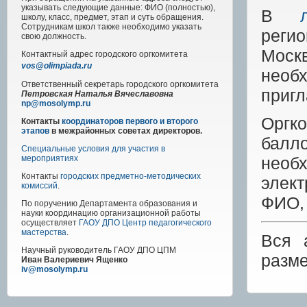
указывать следующие данные: ФИО (полностью),
В
школу, класс, предмет, этап и суть обращения.
Сотрудникам школ также необходимо указать
реги
свою должность.
Москв
Контактный адрес
городского
оргкомитета
vos@olimpiada.ru
необ
Ответственный секретарь городского оргкомитета
приг
Петровская Наталья Вячеславовна
np@mosolymp.ru
Оргко
Контакты
координаторов первого и второго
этапов
в межрайонных советах директоров.
балл
Специальные условия для участия в
необ
мероприятиях
Контакты
городских предметно-методических
элек
комиссий
.
ФИО, 
По поручению Департамента образования и
науки координацию организационной работы
осуществляет
ГАОУ ДПО Центр педагогического
мастерства
.
Вся 
Научный руководитель
ГАОУ ДПО ЦПМ
разм
Иван Валериевич Ященко
iv@mosolymp.ru