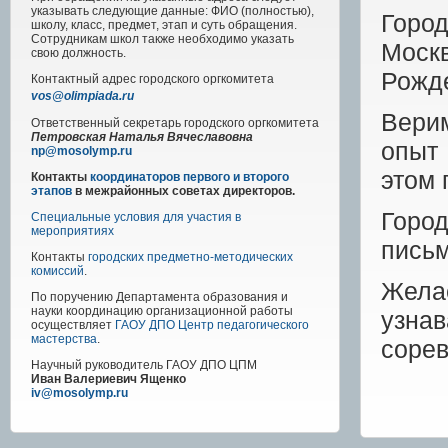
указывать следующие данные: ФИО (полностью),
Горо
школу, класс, предмет, этап и суть обращения.
Сотрудникам школ также необходимо указать
Моск
свою должность.
Рожд
Контактный адрес
городского
оргкомитета
vos@olimpiada.ru
Верим
Ответственный секретарь городского оргкомитета
Петровская Наталья Вячеславовна
опыт 
np@mosolymp.ru
этом 
Контакты
координаторов первого и второго
этапов
в межрайонных советах директоров.
Город
Специальные условия для участия в
мероприятиях
письм
Контакты
городских предметно-методических
комиссий
.
Жела
По поручению Департамента образования и
науки координацию организационной работы
узна
осуществляет
ГАОУ ДПО Центр педагогического
мастерства
.
сорев
Научный руководитель
ГАОУ ДПО ЦПМ
Иван Валериевич Ященко
iv@mosolymp.ru