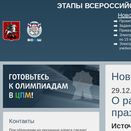
ЭТАПЫ ВСЕРОССИЙ
Ново
Проект
Задани
Приказ
Электр
по 15 
Электр
учебно
Нов
29.12
О р
пра
Контакты
Исто
При обращении на указанные адреса следует