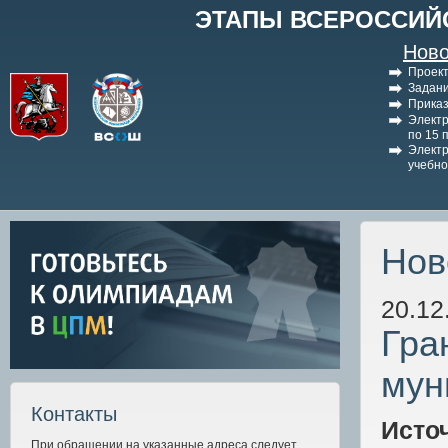
ЭТАПЫ ВСЕРОССИЙ
Ново
Проект
Задани
Приказ
Электр
по 15 
Электр
учебно
Нов
20.12
Гра
мун
Контакты
Исто
При обращении на указанные адреса следует