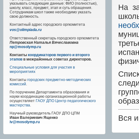
указывать следующие данные: ФИО (полностью),
На з
школу, класс, предмет, этап и суть обращения.
Сотрудникам школ также необходимо указать
школ
свою должность.
необх
Контактный адрес
городского
оргкомитета
vos@olimpiada.ru
муниц
Ответственный секретарь городского оргкомитета
трет
Петровская Наталья Вячеславовна
np@mosolymp.ru
испан
Контакты
координаторов первого и второго
физич
этапов
в межрайонных советах директоров.
Специальные условия для участия в
Спис
мероприятиях
Контакты
городских предметно-методических
след
комиссий
.
груп
По поручению Департамента образования и
науки координацию организационной работы
образ
осуществляет
ГАОУ ДПО Центр педагогического
мастерства
.
Научный руководитель
ГАОУ ДПО ЦПМ
Вся 
Иван Валериевич Ященко
iv@mosolymp.ru