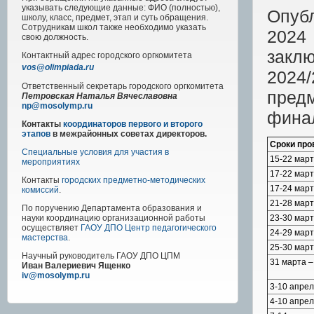
указывать следующие данные: ФИО (полностью),
Опуб
школу, класс, предмет, этап и суть обращения.
Сотрудникам школ также необходимо указать
2024
свою должность.
закл
Контактный адрес
городского
оргкомитета
vos@olimpiada.ru
2024
Ответственный секретарь городского оргкомитета
пред
Петровская Наталья Вячеславовна
np@mosolymp.ru
фина
Контакты
координаторов первого и второго
этапов
в межрайонных советах директоров.
Сроки про
Специальные условия для участия в
15-22 мар
мероприятиях
17-22 мар
Контакты
городских предметно-методических
17-24 мар
комиссий
.
21-28 мар
По поручению Департамента образования и
23-30 мар
науки координацию организационной работы
осуществляет
ГАОУ ДПО Центр педагогического
24-29 мар
мастерства
.
25-30 мар
Научный руководитель
ГАОУ ДПО ЦПМ
31 марта –
Иван Валериевич Ященко
iv@mosolymp.ru
3-10 апре
4-10 апре