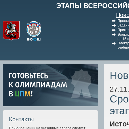
ЭТАПЫ ВСЕРОССИЙ
Ново
Проект
Задани
Приказ
Электр
по 15 
Электр
учебно
Нов
27.11
Cро
эта
Контакты
Исто
При обращении на указанные адреса следует