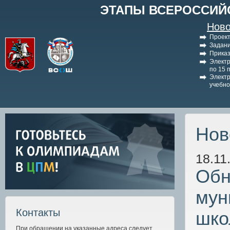
ЭТАПЫ ВСЕРОССИЙ
Ново
Проект
Задани
Приказ
Электр
по 15 
Электр
учебно
Нов
18.11
Обн
мун
Контакты
шко
При обращении на указанные адреса следует