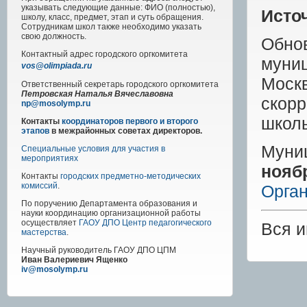
указывать следующие данные: ФИО (полностью),
Исто
школу, класс, предмет, этап и суть обращения.
Сотрудникам школ также необходимо указать
свою должность.
Обн
Контактный адрес
городского
оргкомитета
муни
vos@olimpiada.ru
Моск
Ответственный секретарь городского оргкомитета
Петровская Наталья Вячеславовна
скор
np@mosolymp.ru
школ
Контакты
координаторов первого и второго
этапов
в межрайонных советах директоров.
Муни
Специальные условия для участия в
мероприятиях
нояб
Контакты
городских предметно-методических
комиссий
.
Орга
По поручению Департамента образования и
науки координацию организационной работы
осуществляет
ГАОУ ДПО Центр педагогического
Вся 
мастерства
.
Научный руководитель
ГАОУ ДПО ЦПМ
Иван Валериевич Ященко
iv@mosolymp.ru