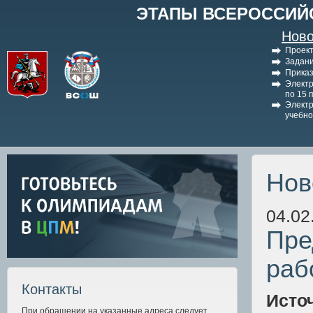
ЭТАПЫ ВСЕРОССИЙ
Ново
Проект
Задани
Приказ
Электр
по 15 
Электр
учебно
Нов
04.02
Пре
раб
Контакты
Исто
При обращении на указанные адреса следует