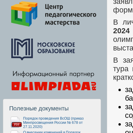
заяв
форма
В ли
2024
олим
выста
В за
тура 
кратк
за
ба
з
Полезные документы
со
Порядок проведения ВсОШ (приказ
за
Минпросвещения России № 678 от
27.11.2020)
оц
О внесении изменений в Порядок