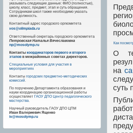
указывать следующие данные: ФИО (полностью),
Пред
школу, класс, предмет, этап и суть обращения.
Сотрудникам школ также необходимо указать
реги
свою должность.
биол
Контактный адрес
городского
оргкомитета
vos@olimpiada.ru
просм
Ответственный секретарь городского оргкомитета
Петровская Наталья Вячеславовна
Как посмот
np@mosolymp.ru
О те
Контакты
координаторов первого и второго
этапов
в межрайонных советах директоров.
резу
Специальные условия для участия в
на
са
мероприятиях
Контакты
городских предметно-методических
следу
комиссий
.
суть 
По поручению Департамента образования и
науки координацию организационной работы
осуществляет
ГАОУ ДПО Центр педагогического
Публ
мастерства
.
рабо
Научный руководитель
ГАОУ ДПО ЦПМ
Иван Валериевич Ященко
дист
iv@mosolymp.ru
пред