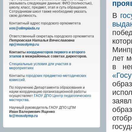
проя
указывать следующие данные: ФИО (полностью),
школу, класс, предмет, этап и суть обращения.
Сотрудникам школ также необходимо указать
В
го
свою должность.
выда
Контактный адрес
городского
оргкомитета
vos@olimpiada.ru
побе
Ответственный секретарь городского оргкомитета
кото
Петровская Наталья Вячеславовна
np@mosolymp.ru
Минп
Контакты
координаторов первого и второго
лет м
этапов
в межрайонных советах директоров.
Специальные условия для участия в
в не
мероприятиях
«Госу
Контакты
городских предметно-методических
комиссий
.
обра
По поручению Департамента образования и
испо
науки координацию организационной работы
осуществляет
ГАОУ ДПО Центр педагогического
заяв
мастерства
.
обра
Научный руководитель
ГАОУ ДПО ЦПМ
Иван Валериевич Ященко
отоб
iv@mosolymp.ru
госуд