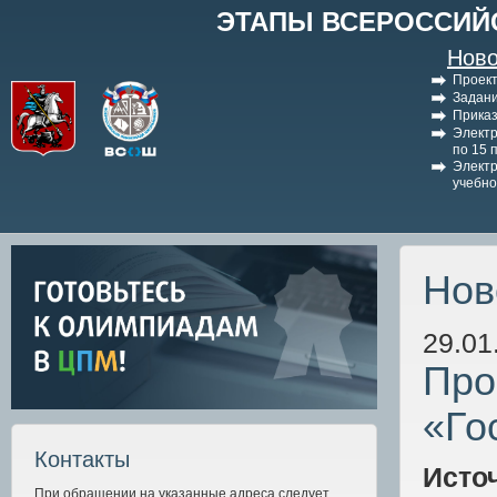
ЭТАПЫ ВСЕРОССИЙ
Ново
Проект
Задани
Приказ
Электр
по 15 
Электр
учебно
Нов
29.01
Про
«Го
Контакты
Исто
При обращении на указанные адреса следует