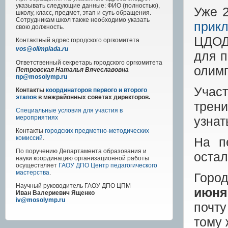
указывать следующие данные: ФИО (полностью),
Уже 
школу, класс, предмет, этап и суть обращения.
Сотрудникам школ также необходимо указать
прик
свою должность.
ЦДО
Контактный адрес
городского
оргкомитета
vos@olimpiada.ru
для п
Ответственный секретарь городского оргкомитета
олимп
Петровская Наталья Вячеславовна
np@mosolymp.ru
Учас
Контакты
координаторов первого и второго
этапов
в межрайонных советах директоров.
трени
Специальные условия для участия в
узнат
мероприятиях
Контакты
городских предметно-методических
комиссий
.
На п
По поручению Департамента образования и
остал
науки координацию организационной работы
осуществляет
ГАОУ ДПО Центр педагогического
мастерства
.
Горо
Научный руководитель
ГАОУ ДПО ЦПМ
июня
Иван Валериевич Ященко
iv@mosolymp.ru
почт
тому 