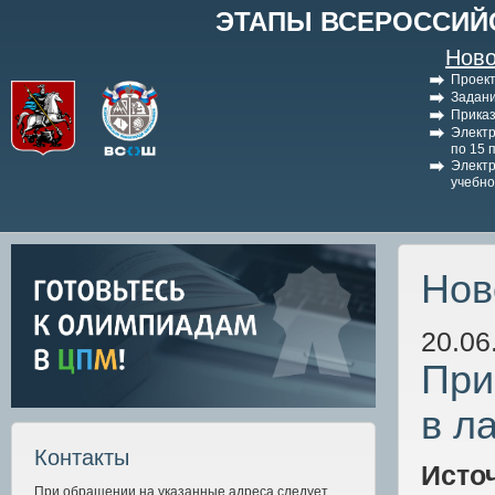
ЭТАПЫ ВСЕРОССИЙ
Ново
Проект
Задани
Приказ
Электр
по 15 
Электр
учебно
Нов
20.06
При
в л
Контакты
Исто
При обращении на указанные адреса следует