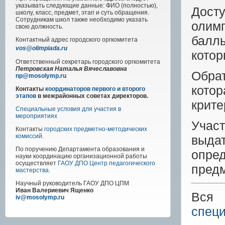
указывать следующие данные: ФИО (полностью),
Дост
школу, класс, предмет, этап и суть обращения.
Сотрудникам школ также необходимо указать
олим
свою должность.
балл
Контактный адрес
городского
оргкомитета
vos@olimpiada.ru
котор
Ответственный секретарь городского оргкомитета
Петровская Наталья Вячеславовна
Обрат
np@mosolymp.ru
кото
Контакты
координаторов первого и второго
этапов
в межрайонных советах директоров.
крите
Специальные условия для участия в
мероприятиях
Учас
Контакты
городских предметно-методических
комиссий
.
выда
По поручению Департамента образования и
опре
науки координацию организационной работы
осуществляет
ГАОУ ДПО Центр педагогического
пред
мастерства
.
Научный руководитель
ГАОУ ДПО ЦПМ
Иван Валериевич Ященко
Вся 
iv@mosolymp.ru
специ