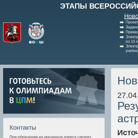
ЭТАПЫ ВСЕРОССИЙ
Ново
Проект
Задани
Приказ
Электр
по 15 
Электр
учебно
Нов
27.04
Рез
аст
Контакты
Исто
При обращении на указанные адреса следует