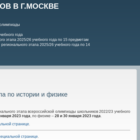
В В Г.МОСКВЕ
 олимпиады
чебного года
го этапа 2025/26 учебного года по 15 предметам
регионального этапа 2025/26 учебного года по 14
па по истории и физике
нального этапа всероссийской олимпиады школьников 2022/23 учебного
января 2023
года
, по физике –
28 и 30
января 2023
года
.
альной странице
.
пециальной странице
.