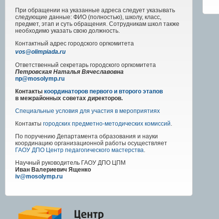
При обращении на указанные адреса следует указывать
следующие данные: ФИО (полностью), школу, класс,
предмет, этап и суть обращения. Сотрудникам школ также
необходимо указать свою должность.
Контактный адрес
городского
оргкомитета
vos@olimpiada.ru
Ответственный секретарь городского оргкомитета
Петровская Наталья Вячеславовна
np@mosolymp.ru
Контакты
координаторов первого и второго этапов
в межрайонных советах директоров.
Специальные условия для участия в мероприятиях
Контакты
городских предметно-методических комиссий
.
По поручению Департамента образования и науки
координацию организационной работы осуществляет
ГАОУ ДПО Центр педагогического мастерства
.
Научный руководитель
ГАОУ ДПО ЦПМ
Иван Валериевич Ященко
iv@mosolymp.ru