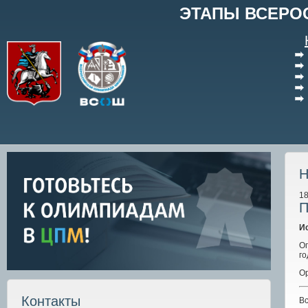
ЭТАПЫ ВСЕРО
Н
18
П
И
О
го
Ор
Контакты
Вс