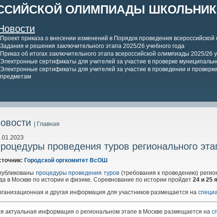
ССИЙСКОЙ ОЛИМПИАДЫ ШКОЛЬНИКО
Новости
Проект приказа о внесении изменений в Порядок проведения всероссийской
Задания и решения заключительного этапа 2025/26 учебного года
Приказ об итогах заключительного этапа всероссийской олимпиады 2025/26 у
Электронные сертификаты для учителей за участие в проверке муниципально
Электронные сертификаты для учителей за участие в проведении и проверке 
предметам
овости
| Главная
.01.2023
роцедуры проведения туров регионального эта
сточник:
Городской оргкомитет ВсОШ
публикованы
процедуры проведения туров
(требования к проведению) регио
да в Москве по истории и физике. Соревнование по истории пройдет
24 и 25
ганизационная и другая информация для участников размещается на
специ
я актуальная информация о региональном этапе в Москве размещается на
с