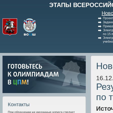
ЭТАПЫ ВСЕРОССИЙ
Ново
Проект
Задани
Приказ
Электр
по 15 
Электр
учебно
Нов
16.12
Рез
по 
Контакты
Исто
При обращении на указанные адреса следует