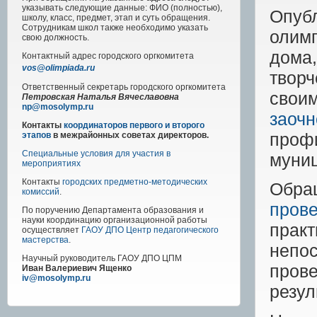
указывать следующие данные: ФИО (полностью),
Опуб
школу, класс, предмет, этап и суть обращения.
Сотрудникам школ также необходимо указать
олим
свою должность.
дома,
Контактный адрес
городского
оргкомитета
vos@olimpiada.ru
творч
Ответственный секретарь городского оргкомитета
своим
Петровская Наталья Вячеславовна
np@mosolymp.ru
заочн
Контакты
координаторов первого и второго
профи
этапов
в межрайонных советах директоров.
Специальные условия для участия в
муниц
мероприятиях
Контакты
городских предметно-методических
Обра
комиссий
.
пров
По поручению Департамента образования и
науки координацию организационной работы
прак
осуществляет
ГАОУ ДПО Центр педагогического
мастерства
.
непос
Научный руководитель
ГАОУ ДПО ЦПМ
пров
Иван Валериевич Ященко
iv@mosolymp.ru
резул