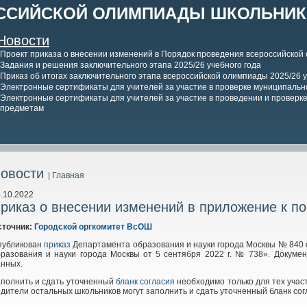
ССИЙСКОЙ ОЛИМПИАДЫ ШКОЛЬНИКО
Новости
Проект приказа о внесении изменений в Порядок проведения всероссийской
Задания и решения заключительного этапа 2025/26 учебного года
Приказ об итогах заключительного этапа всероссийской олимпиады 2025/26 у
Электронные сертификаты для учителей за участие в проверке муниципально
Электронные сертификаты для учителей за участие в проведении и проверке 
предметам
овости
| Главная
.10.2022
риказ о внесении изменений в приложение к п
сточник:
Городской оргкомитет ВсОШ
публикован
приказ
Департамента образования и науки города Москвы №
840 
бразования и науки города Москвы от 5 сентября 2022
г. №
738». Докуме
анных.
полнить и сдать уточненный
бланк согласия
необходимо только для тех участ
дители остальных школьников могут заполнить и сдать уточненный бланк сог