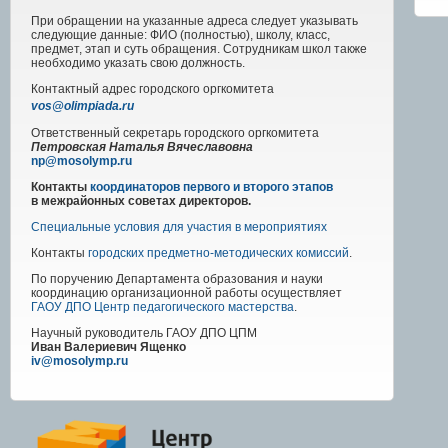
При обращении на указанные адреса следует указывать
следующие данные: ФИО (полностью), школу, класс,
предмет, этап и суть обращения. Сотрудникам школ также
необходимо указать свою должность.
Контактный адрес
городского
оргкомитета
vos@olimpiada.ru
Ответственный секретарь городского оргкомитета
Петровская Наталья Вячеславовна
np@mosolymp.ru
Контакты
координаторов первого и второго этапов
в межрайонных советах директоров.
Специальные условия для участия в мероприятиях
Контакты
городских предметно-методических комиссий
.
По поручению Департамента образования и науки
координацию организационной работы осуществляет
ГАОУ ДПО Центр педагогического мастерства
.
Научный руководитель
ГАОУ ДПО ЦПМ
Иван Валериевич Ященко
iv@mosolymp.ru