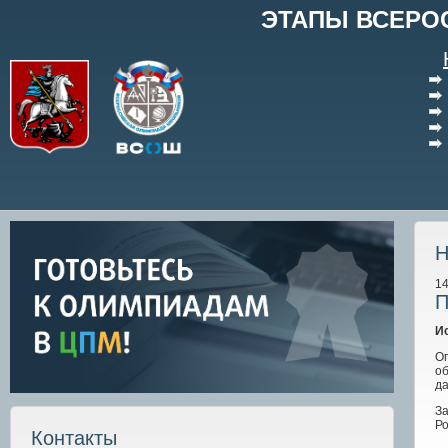
ЭТАПЫ ВСЕРО
Н
14
П
И
О
о
д
За
Ро
Контакты