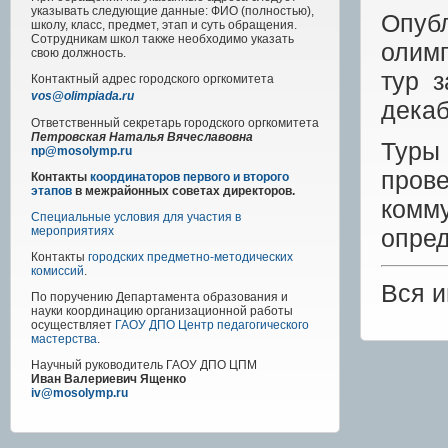
указывать следующие данные: ФИО (полностью),
Опуб
школу, класс, предмет, этап и суть обращения.
Сотрудникам школ также необходимо указать
олимп
свою должность.
тур 
Контактный адрес
городского
оргкомитета
vos@olimpiada.ru
декаб
Ответственный секретарь городского оргкомитета
Петровская Наталья Вячеславовна
Туры
np@mosolymp.ru
про
Контакты
координаторов первого и второго
этапов
в межрайонных советах директоров.
комм
Специальные условия для участия в
опре
мероприятиях
Контакты
городских предметно-методических
комиссий
.
Вся 
По поручению Департамента образования и
науки координацию организационной работы
осуществляет
ГАОУ ДПО Центр педагогического
мастерства
.
Научный руководитель
ГАОУ ДПО ЦПМ
Иван Валериевич Ященко
iv@mosolymp.ru