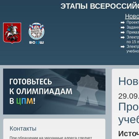
ЭТАПЫ ВСЕРОССИЙ
Ново
Проект
Задани
Приказ
Электр
по 15 
Электр
учебно
Нов
29.09
Про
уче
Контакты
Исто
При обращении на указанные адреса следует