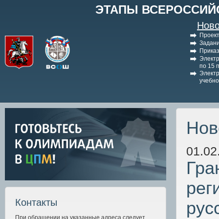
ЭТАПЫ ВСЕРОССИЙ
Ново
Проект
Задани
Приказ
Электр
по 15 
Электр
учебно
Нов
01.02
Гра
рег
Контакты
рус
При обращении на указанные адреса следует