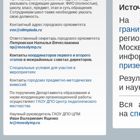
указывать следующие данные: ФИО (полностью),
Исто
школу, класс, предмет, этап и суть обращения.
Сотрудникам школ также необходимо указать
свою должность.
На з
Контактный адрес
городского
оргкомитета
гран
vos@olimpiada.ru
реги
Ответственный секретарь городского оргкомитета
Петровская Наталья Вячеславовна
Моск
np@mosolymp.ru
инфо
Контакты
координаторов первого и второго
этапов
в межрайонных советах директоров.
приз
Специальные условия для участия в
мероприятиях
Резул
Контакты
городских предметно-методических
комиссий
.
и нау
По поручению Департамента образования и
науки координацию организационной работы
осуществляет
ГАОУ ДПО Центр педагогического
Вся 
мастерства
.
на
сп
Научный руководитель
ГАОУ ДПО ЦПМ
Иван Валериевич Ященко
iv@mosolymp.ru