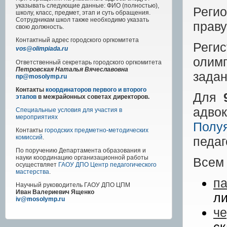
указывать следующие данные: ФИО (полностью),
Реги
школу, класс, предмет, этап и суть обращения.
Сотрудникам школ также необходимо указать
праву
свою должность.
Контактный адрес
городского
оргкомитета
Реги
vos@olimpiada.ru
олим
Ответственный секретарь городского оргкомитета
Петровская Наталья Вячеславовна
задан
np@mosolymp.ru
Контакты
координаторов первого и второго
Для
9
этапов
в межрайонных советах директоров.
адво
Специальные условия для участия в
мероприятиях
Полуя
Контакты
городских предметно-методических
комиссий
.
педаг
По поручению Департамента образования и
науки координацию организационной работы
Всем
осуществляет
ГАОУ ДПО Центр педагогического
мастерства
.
па
Научный руководитель
ГАОУ ДПО ЦПМ
Иван Валериевич Ященко
ли
iv@mosolymp.ru
ч