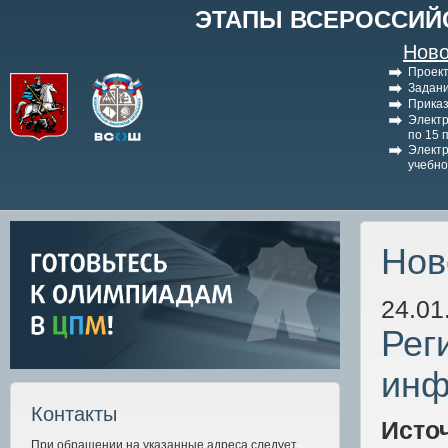
ЭТАПЫ ВСЕРОССИЙ
Ново
Проект
Задани
Приказ
Электр
по 15 
Электр
учебно
Нов
24.01
Рег
инф
Контакты
Исто
При обращении на указанные адреса следует