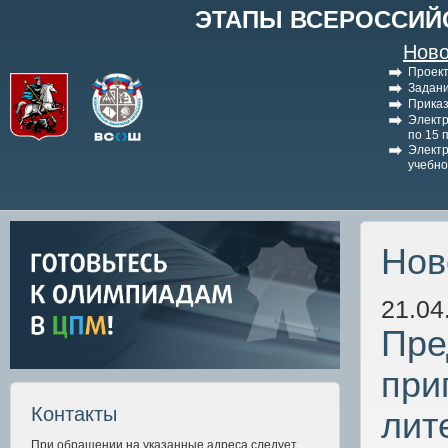
ЭТАПЫ ВСЕРОССИЙ
Ново
Проект
Задани
Приказ
Электр
по 15 
Электр
учебно
Нов
21.04
Пре
при
Контакты
лит
При обращении на указанные адреса следует