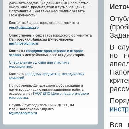
указывать следующие данные: ФИО (полностью),
Исто
школу, класс, предмет, этап и суть обращения.
Сотрудникам школ также необходимо указать
свою должность.
Опуб
Контактный адрес
городского
оргкомитета
(про
vos@olimpiada.ru
Зада
Ответственный секретарь городского оргкомитета
Петровская Наталья Вячеславовна
np@mosolymp.ru
В слу
Контакты
координаторов первого и второго
но н
этапов
в межрайонных советах директоров.
апел
Специальные условия для участия в
мероприятиях
Напо
Контакты
городских предметно-методических
комиссий
.
крит
По поручению Департамента образования и
рассм
науки координацию организационной работы
осуществляет
ГАОУ ДПО Центр педагогического
мастерства
.
Поря
Научный руководитель
ГАОУ ДПО ЦПМ
инстр
Иван Валериевич Ященко
iv@mosolymp.ru
Вся 