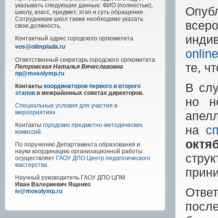
указывать следующие данные: ФИО (полностью),
Опуб
школу, класс, предмет, этап и суть обращения.
Сотрудникам школ также необходимо указать
все
свою должность.
инди
Контактный адрес
городского
оргкомитета
vos@olimpiada.ru
onlin
Ответственный секретарь городского оргкомитета
те, ч
Петровская Наталья Вячеславовна
np@mosolymp.ru
В слу
Контакты
координаторов первого и второго
этапов
в межрайонных советах директоров.
но н
Специальные условия для участия в
апел
мероприятиях
Контакты
городских предметно-методических
на
с
комиссий
.
октя
По поручению Департамента образования и
науки координацию организационной работы
стру
осуществляет
ГАОУ ДПО Центр педагогического
мастерства
.
прини
Научный руководитель
ГАОУ ДПО ЦПМ
Иван Валериевич Ященко
Ответ
iv@mosolymp.ru
посл