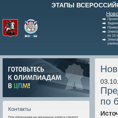
ЭТАПЫ ВСЕРОССИЙ
Ново
Проект
Задани
Приказ
Электр
по 15 
Электр
учебно
Нов
03.10
Пре
по 
Контакты
Исто
При обращении на указанные адреса следует