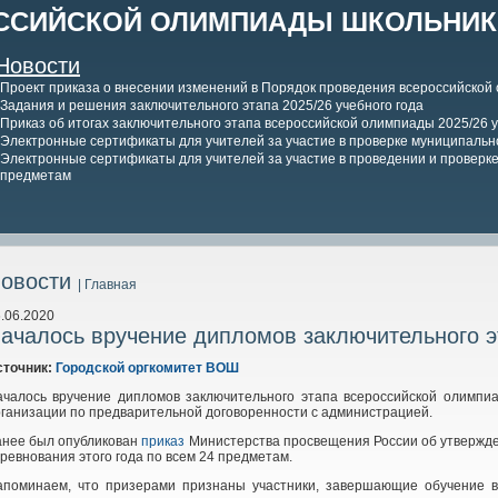
ССИЙСКОЙ ОЛИМПИАДЫ ШКОЛЬНИКО
Новости
Проект приказа о внесении изменений в Порядок проведения всероссийской
Задания и решения заключительного этапа 2025/26 учебного года
Приказ об итогах заключительного этапа всероссийской олимпиады 2025/26 у
Электронные сертификаты для учителей за участие в проверке муниципально
Электронные сертификаты для учителей за участие в проведении и проверке 
предметам
овости
| Главная
.06.2020
ачалось вручение дипломов заключительного э
сточник:
Городской оргкомитет ВОШ
ачалось вручение дипломов заключительного этапа всероссийской олимпи
ганизации по предварительной договоренности с администрацией.
анее был опубликован
приказ
Министерства просвещения России об утвержден
ревнования этого года по всем 24 предметам.
апоминаем, что призерами признаны участники, завершающие обучение в