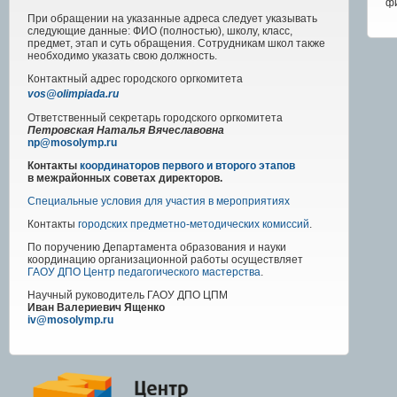
ф
При обращении на указанные адреса следует указывать
следующие данные: ФИО (полностью), школу, класс,
предмет, этап и суть обращения. Сотрудникам школ также
необходимо указать свою должность.
Контактный адрес
городского
оргкомитета
vos@olimpiada.ru
Ответственный секретарь городского оргкомитета
Петровская Наталья Вячеславовна
np@mosolymp.ru
Контакты
координаторов первого и второго этапов
в межрайонных советах директоров.
Специальные условия для участия в мероприятиях
Контакты
городских предметно-методических комиссий
.
По поручению Департамента образования и науки
координацию организационной работы осуществляет
ГАОУ ДПО Центр педагогического мастерства
.
Научный руководитель
ГАОУ ДПО ЦПМ
Иван Валериевич Ященко
iv@mosolymp.ru