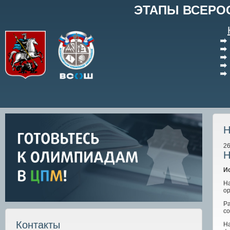
ЭТАПЫ ВСЕРО
Н
26
Н
И
Н
ор
Р
со
Контакты
Н