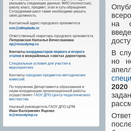
указывать следующие данные: ФИО (полностью),
Опуб
школу, класс, предмет, этап и суть обращения.
Сотрудникам школ также необходимо указать
всер
свою должность.
на 
Контактный адрес
городского
оргкомитета
vos@olimpiada.ru
введ
Ответственный секретарь городского оргкомитета
дост
Петровская Наталья Вячеславовна
np@mosolymp.ru
В слу
Контакты
координаторов первого и второго
этапов
в межрайонных советах директоров.
но н
Специальные условия для участия в
апел
мероприятиях
Контакты
городских предметно-методических
спец
комиссий
.
2020
По поручению Департамента образования и
науки координацию организационной работы
задан
осуществляет
ГАОУ ДПО Центр педагогического
мастерства
.
рассм
Научный руководитель
ГАОУ ДПО ЦПМ
Иван Валериевич Ященко
Ответ
iv@mosolymp.ru
посл