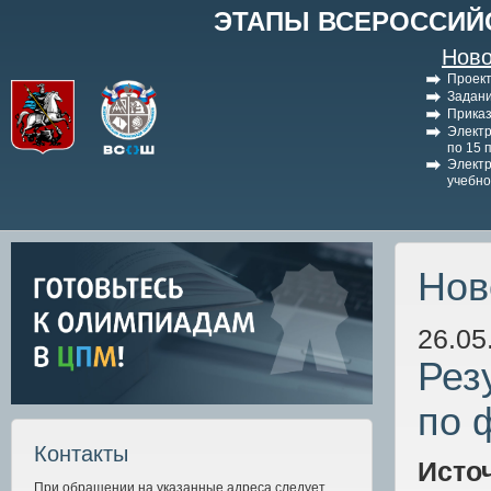
ЭТАПЫ ВСЕРОССИЙ
Ново
Проект
Задани
Приказ
Электр
по 15 
Электр
учебно
Нов
26.05
Рез
по 
Контакты
Исто
При обращении на указанные адреса следует