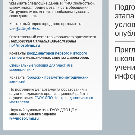
указывать следующие данные: ФИО (полностью),
Подг
школу, класс, предмет, этап и суть обращения.
Сотрудникам школ также необходимо указать
этап
свою должность.
усл
Контактный адрес
городского
оргкомитета
vos@olimpiada.ru
опуб
Ответственный секретарь городского оргкомитета
Петровская Наталья Вячеславовна
np@mosolymp.ru
Приг
Контакты
координаторов первого и второго
школ
этапов
в межрайонных советах директоров.
учен
Специальные условия для участия в
мероприятиях
инфо
Контакты
городских предметно-методических
комиссий
.
По поручению Департамента образования и
науки координацию организационной работы
осуществляет
ГАОУ ДПО Центр педагогического
мастерства
.
Научный руководитель
ГАОУ ДПО ЦПМ
Иван Валериевич Ященко
iv@mosolymp.ru