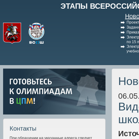
ЭТАПЫ ВСЕРОССИЙ
Ново
Проект
Задани
Приказ
Электр
по 15 
Электр
учебно
Нов
06.05
Вид
шко
Контакты
Исто
При обращении на указанные адреса следует