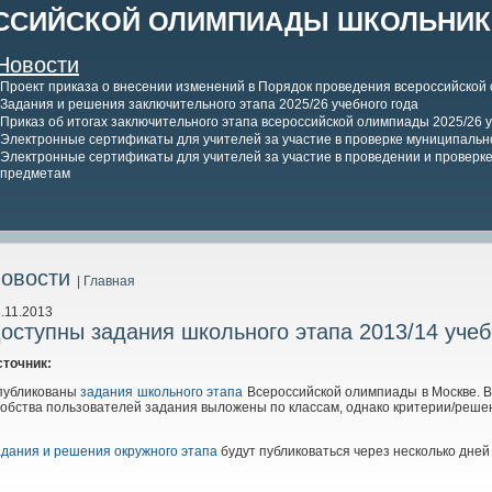
ССИЙСКОЙ ОЛИМПИАДЫ ШКОЛЬНИКО
Новости
Проект приказа о внесении изменений в Порядок проведения всероссийской
Задания и решения заключительного этапа 2025/26 учебного года
Приказ об итогах заключительного этапа всероссийской олимпиады 2025/26 у
Электронные сертификаты для учителей за участие в проверке муниципально
Электронные сертификаты для учителей за участие в проведении и проверке 
предметам
овости
| Главная
.11.2013
оступны задания школьного этапа 2013/14 учеб
сточник:
публикованы
задания школьного этапа
Всероссийской олимпиады в Москве. В 
обства пользователей задания выложены по классам, однако критерии/реше
дания и решения окружного этапа
будут публиковаться через несколько дне