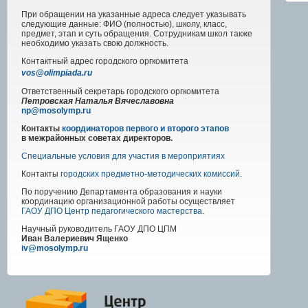
При обращении на указанные адреса следует указывать
следующие данные: ФИО (полностью), школу, класс,
предмет, этап и суть обращения. Сотрудникам школ также
необходимо указать свою должность.
Контактный адрес
городского
оргкомитета
vos@olimpiada.ru
Ответственный секретарь городского оргкомитета
Петровская Наталья Вячеславовна
np@mosolymp.ru
Контакты
координаторов первого и второго этапов
в межрайонных советах директоров.
Специальные условия для участия в мероприятиях
Контакты
городских предметно-методических комиссий
.
По поручению Департамента образования и науки
координацию организационной работы осуществляет
ГАОУ ДПО Центр педагогического мастерства
.
Научный руководитель
ГАОУ ДПО ЦПМ
Иван Валериевич Ященко
iv@mosolymp.ru