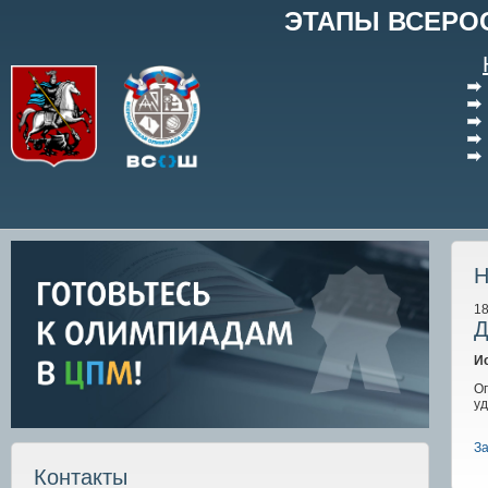
ЭТАПЫ ВСЕРО
Н
18
Д
И
О
уд
За
Контакты