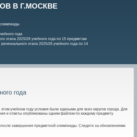
В В Г.МОСКВЕ
 олимпиады
чебного года
го этапа 2025/26 учебного года по 15 предметам
регионального этапа 2025/26 учебного года по 14
ного года
этом учебном году условия были едиными для всех округов города. Для
ния и ответы опубликованы одним файлом по каждому предмету.
й после завершения предметной олимпиады. Следите за обновлениями.