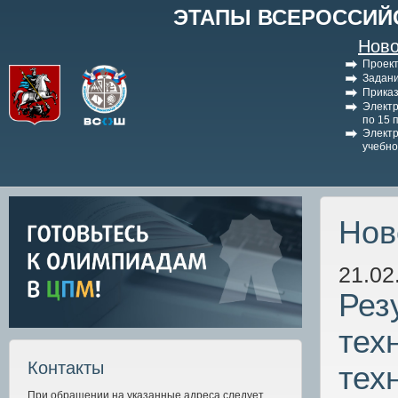
ЭТАПЫ ВСЕРОССИЙ
Ново
Проект
Задани
Приказ
Электр
по 15 
Электр
учебно
Нов
21.02
Рез
тех
Контакты
тех
При обращении на указанные адреса следует