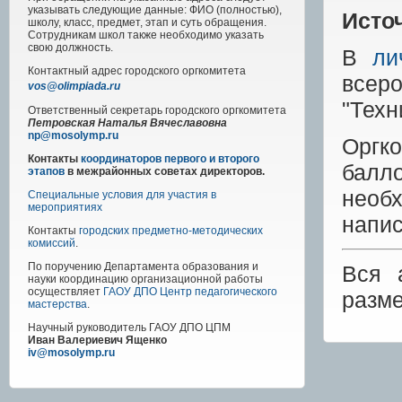
указывать следующие данные: ФИО (полностью),
Исто
школу, класс, предмет, этап и суть обращения.
Сотрудникам школ также необходимо указать
свою должность.
В
ли
Контактный адрес
городского
оргкомитета
всер
vos@olimpiada.ru
"Техн
Ответственный секретарь городского оргкомитета
Петровская Наталья Вячеславовна
np@mosolymp.ru
Оргко
Контакты
координаторов первого и второго
балл
этапов
в межрайонных советах директоров.
необ
Специальные условия для участия в
мероприятиях
напис
Контакты
городских предметно-методических
комиссий
.
По поручению Департамента образования и
Вся 
науки координацию организационной работы
осуществляет
ГАОУ ДПО Центр педагогического
разм
мастерства
.
Научный руководитель
ГАОУ ДПО ЦПМ
Иван Валериевич Ященко
iv@mosolymp.ru