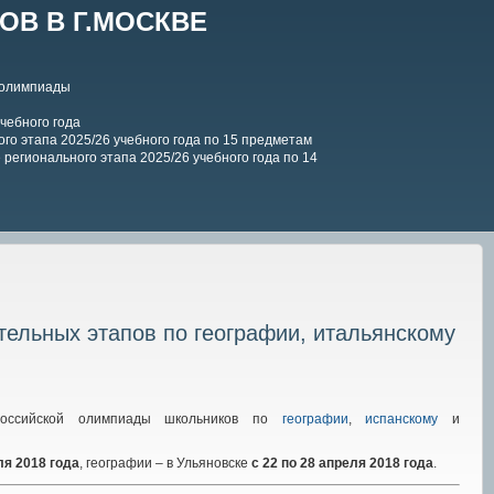
В В Г.МОСКВЕ
 олимпиады
чебного года
го этапа 2025/26 учебного года по 15 предметам
регионального этапа 2025/26 учебного года по 14
ельных этапов по географии, итальянскому
российской олимпиады школьников по
географии
,
испанскому
и
ля 2018 года
, географии – в Ульяновске
с 22 по 28 апреля 2018 года
.