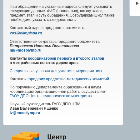
В
При обращении на указанные адреса следует указывать
следующие данные: ФИО (полностью), школу, класс,
предмет, этап и суть обращения. Сотрудникам школ также
необходимо указать свою должность.
Контактный адрес
городского
оргкомитета
vos@olimpiada.ru
Ответственный секретарь городского оргкомитета
Петровская Наталья Вячеславовна
np@mosolymp.ru
Контакты
координаторов первого и второго этапов
в межрайонных советах директоров.
Специальные условия для участия в мероприятиях
Контакты
городских предметно-методических комиссий
.
По поручению Департамента образования и науки
координацию организационной работы осуществляет
ГАОУ ДПО Центр педагогического мастерства
.
Научный руководитель
ГАОУ ДПО ЦПМ
Иван Валериевич Ященко
iv@mosolymp.ru