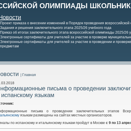
ССИЙСКОЙ ОЛИМПИАДЫ ШКОЛЬНИКО
Новости
Проект приказа о внесении изменений в Порядок проведения всероссийской
Задания и решения заключительного этапа 2025/26 учебного года
Приказ об итогах заключительного этапа всероссийской олимпиады 2025/26 у
Электронные сертификаты для учителей за участие в проверке муниципально
Электронные сертификаты для учителей за участие в проведении и проверке 
предметам
овости
| Главная
.03.2018
нформационные письма о проведении заключит
 испанскому языкам
сточник:
нформационные письма о проведении заключительных этапов Все
тальянскому
языкам размещены на сайтах местных организаторов.
налы по испанскому и итальянскому языкам пройдут в Москве
c 9 по 13 апре