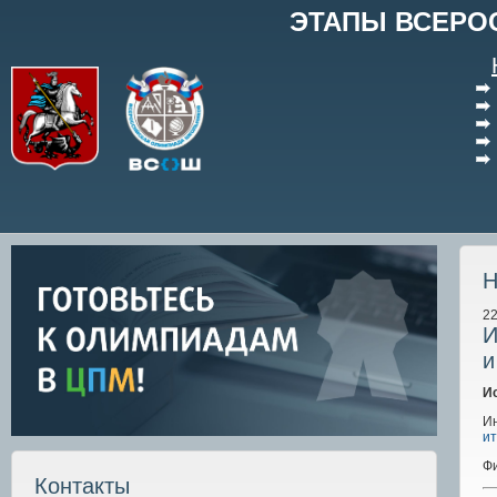
ЭТАПЫ ВСЕРО
Н
22
И
и
И
И
и
Фи
Контакты