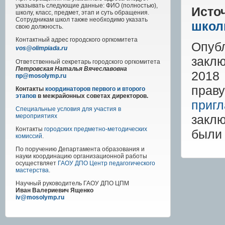
указывать следующие данные: ФИО (полностью),
Исто
школу, класс, предмет, этап и суть обращения.
Сотрудникам школ также необходимо указать
школ
свою должность.
Контактный адрес
городского
оргкомитета
Опу
vos@olimpiada.ru
закл
Ответственный секретарь городского оргкомитета
Петровская Наталья Вячеславовна
2018
np@mosolymp.ru
прав
Контакты
координаторов первого и второго
этапов
в межрайонных советах директоров.
приг
Специальные условия для участия в
закл
мероприятиях
Контакты
городских предметно-методических
были 
комиссий
.
По поручению Департамента образования и
науки координацию организационной работы
осуществляет
ГАОУ ДПО Центр педагогического
мастерства
.
Научный руководитель
ГАОУ ДПО ЦПМ
Иван Валериевич Ященко
iv@mosolymp.ru