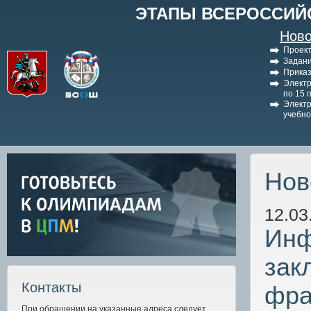
ЭТАПЫ ВСЕРОССИЙ
Ново
Проект
Задани
Приказ
Электр
по 15 
Электр
учебно
Нов
12.03
Инф
зак
Контакты
фра
При обращении на указанные адреса следует