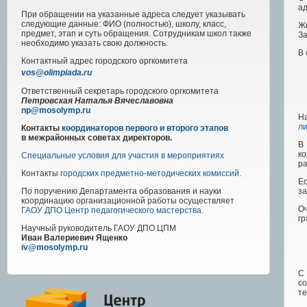
а
При обращении на указанные адреса следует указывать
следующие данные: ФИО (полностью), школу, класс,
Жю
предмет, этап и суть обращения. Сотрудникам школ также
За
необходимо указать свою должность.
В 
Контактный адрес
городского
оргкомитета
vos@olimpiada.ru
Ответственный секретарь городского оргкомитета
Петровская Наталья Вячеславовна
np@mosolymp.ru
Н
ли
Контакты
координаторов первого и второго этапов
в межрайонных советах директоров.
В
ко
Специальные условия для участия в мероприятиях
ра
Контакты
городских предметно-методических комиссий
.
Ес
за
По поручению Департамента образования и науки
координацию организационной работы осуществляет
О
ГАОУ ДПО Центр педагогического мастерства
.
гр
Научный руководитель
ГАОУ ДПО ЦПМ
Иван Валериевич Ященко
iv@mosolymp.ru
С 
со
те