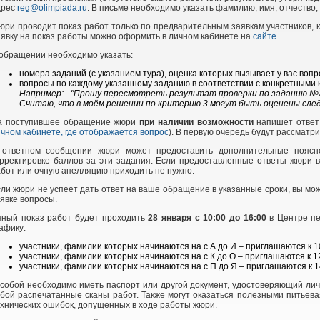
дрес
reg@olimpiada.ru
. В письме необходимо указать фамилию, имя, отчество,
ри проводит показ работ только по предварительным заявкам участников,
явку на показ работы можно оформить в личном кабинете на
сайте
.
обращении необходимо указать:
номера заданий (с указанием тура), оценка которых вызывает у вас вопр
вопросы по каждому указанному заданию в соответствии с конкретными 
Например: - "Прошу пересмотреть результат проверки по заданию №2 I
Считаю, что в моём решении по критерию 3 могут быть оценены след
а поступившее обращение жюри
при наличии возможности
напишет отве
чном кабинете, где отображается вопрос
). В первую очередь будут рассматр
 ответном сообщении жюри может предоставить дополнительные поясне
рректировке баллов за эти задания. Если предоставленные ответы жюри ва
бот или очную апелляцию приходить не нужно.
ли жюри не успеет дать ответ на ваше обращение в указанные сроки, вы мож
явке вопросы.
чный показ работ будет проходить
28 января с 10:00 до 16:00
в Центре пе
афику:
участники, фамилии которых начинаются на с А до И – приглашаются к 1
участники, фамилии которых начинаются на с К до О – приглашаются к 12
участники, фамилии которых начинаются на с П до Я – приглашаются к 1
собой необходимо иметь паспорт или другой документ, удостоверяющий лич
бой распечатанные сканы работ. Также могут оказаться полезными питьев
хнических ошибок, допущенных в ходе работы жюри.