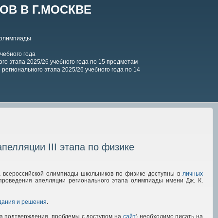
В В Г.МОСКВЕ
 олимпиады
чебного года
го этапа 2025/26 учебного года по 15 предметам
регионального этапа 2025/26 учебного года по 14
елляции III этапа по физике
а всероссийской олимпиады школьников по физике доступны в
личных
проведения апелляции регионального этапа олимпиады имени Дж. К.
дания и решения
.
ода подтверждения, проблемы с доступом на
сайт
) необходимо писать на