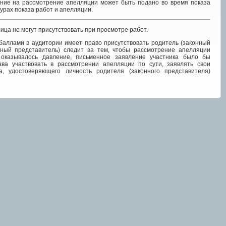
ение на рассмотрение апелляции может быть подано во время показа
урах показа работ и апелляции.
ца не могут присутствовать при просмотре работ.
баллами в аудитории имеет право присутствовать родитель (законный
нный представитель) следит за тем, чтобы рассмотрение апелляции
 оказывалось давление, письменное заявление участника было бы
ава участвовать в рассмотрении апелляции по сути, заявлять свои
, удостоверяющего личность родителя (законного представителя)