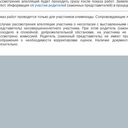
ассмотрение апелляций будет проходить сразу после показа работ. Заявл
абот. Информация
об участии родителей
(законных представителей) в процед
каз работ проводится только для участников олимпиады. Сопровождающие ли
случае рассмотрения апелляции участника о несогласии с выставленными 
редставитель) несовершеннолетнего участника. При этом родитель (зако
роходило в спокойной, доброжелательной обстановке, на участника не
ассмотрено комиссией. Родитель (законный представитель) не имеет пр
оображения о необходимости корректировки оценок. Наличие документа
язательно.