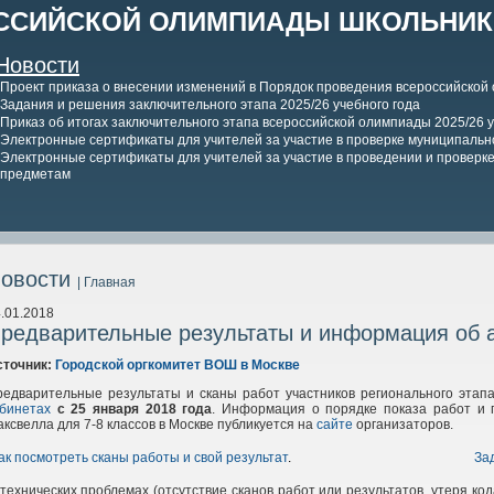
ССИЙСКОЙ ОЛИМПИАДЫ ШКОЛЬНИКО
Новости
Проект приказа о внесении изменений в Порядок проведения всероссийской
Задания и решения заключительного этапа 2025/26 учебного года
Приказ об итогах заключительного этапа всероссийской олимпиады 2025/26 у
Электронные сертификаты для учителей за участие в проверке муниципально
Электронные сертификаты для учителей за участие в проведении и проверке 
предметам
овости
| Главная
.01.2018
редварительные результаты и информация об ап
сточник:
Городской оргкомитет ВОШ в Москве
редварительные результаты и сканы работ участников регионального этап
абинетах
с 25 января 2018 года
. Информация о порядке показа работ и 
ксвелла для 7-8 классов в Москве публикуется на
сайте
организаторов.
ак посмотреть сканы работы и свой результат
.
За
технических проблемах (отсутствие сканов работ или результатов, утеря к