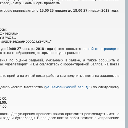
 класс, номер школы и суть проблемы.
 которые принимаются
с 15:00 25 января
до 18:00 27 января 2018 года
.
осы;
критериями.
I тура...
ующие верные соображения..."
т
до 19:00 27 января 2018 года
(ответ появится
на той же странице в
иваться те обращения, которые поступят раньше.
ния по оценке заданий, указанных в заявке, а также сообщить о
с удовлетворят, и Вы согласитесь с корректировкой баллов, на показ
ете прийти на очный показ работ и там получить ответы на заданные в
дагогического мастерства (
ул. Хамовнический вал, д.6
) по следующему
0:00;
:00;
4:00.
ность. Для ускорения процесса показа оргкомитет рекомендует иметь с
ая вода и бутерброды. В процессе показа работ возможно исправление