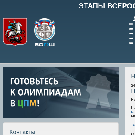
ЭТАПЫ ВСЕРО
Н
24
П
И
П
к
Ма
К
Контакты
О 