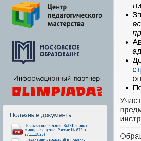
ли
За
е
п
А
ад
Д
ст
оп
По
Учас
предм
Полезные документы
инстр
Порядок проведения ВсОШ (приказ
Минпросвещения России № 678 от
Обра
27.11.2020)
О внесении изменений в Порядок