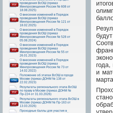
итог
проведения ВсОШ (приказ
Минпросвещения России № 608 от
олим
18.08.2025)
О внесении изменений в Порядок
балло
проведения ВсОШ (приказ
Минпросвещения России № 121 от
18.02.2025)
Резу
О внесении изменений в Порядок
проведения ВсОШ (приказ
буду
Минпросвещения России № 528 от
05.08.2024)
Соот
О внесении изменений в Порядок
проведения ВсОШ (приказ
франц
Минпросвещения России № 55 от
26.01.2023)
экон
О внесении изменений в Порядок
года,
проведения ВсОШ (приказ
Минпросвещения России № 73 от
и мат
14.02.2022)
Положение об этапах ВсОШ в городе
марта
Москве (приказ ДОНМ № 138 от
22.02.2023)
Результаты регионального этапа ВсОШ
Прохо
по праву в Москве (приказ ДОНМ №
Пр-224 от 31.03.2026)
стан
Результаты регионального этапа ВсОШ в
Москве (приказ ДОНМ № Пр-163 от
обра
13.03.2026)
утве
Проходные баллы для участия в