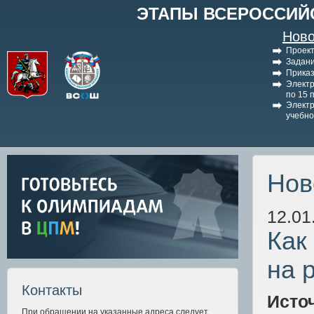
ЭТАПЫ ВСЕРОССИЙ
Ново
Проект
Задани
Приказ
Электр
по 15 
Электр
учебно
Нов
12.01
Как
на 
Контакты
Исто
При обращении на указанные адреса следует