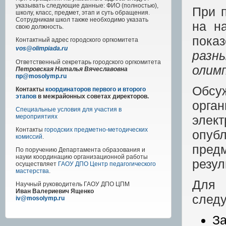
указывать следующие данные: ФИО (полностью),
При п
школу, класс, предмет, этап и суть обращения.
Сотрудникам школ также необходимо указать
на н
свою должность.
показ
Контактный адрес
городского
оргкомитета
vos@olimpiada.ru
разн
Ответственный секретарь городского оргкомитета
олим
Петровская Наталья Вячеславовна
np@mosolymp.ru
Обсу
Контакты
координаторов первого и второго
этапов
в межрайонных советах директоров.
орган
Специальные условия для участия в
элек
мероприятиях
Контакты
городских предметно-методических
опуб
комиссий
.
пред
По поручению Департамента образования и
науки координацию организационной работы
резул
осуществляет
ГАОУ ДПО Центр педагогического
мастерства
.
Для 
Научный руководитель
ГАОУ ДПО ЦПМ
Иван Валериевич Ященко
след
iv@mosolymp.ru
З