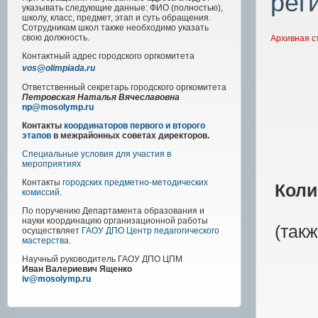
рег
указывать следующие данные: ФИО (полностью),
школу, класс, предмет, этап и суть обращения.
Сотрудникам школ также необходимо указать
свою должность.
Архивная с
Контактный адрес
городского
оргкомитета
vos@olimpiada.ru
Ответственный секретарь городского оргкомитета
Петровская Наталья Вячеславовна
np@mosolymp.ru
Контакты
координаторов первого и второго
этапов
в межрайонных советах директоров.
Специальные условия для участия в
мероприятиях
Контакты
городских предметно-методических
Коли
комиссий
.
По поручению Департамента образования и
науки координацию организационной работы
(так
осуществляет
ГАОУ ДПО Центр педагогического
мастерства
.
Научный руководитель
ГАОУ ДПО ЦПМ
Иван Валериевич Ященко
iv@mosolymp.ru