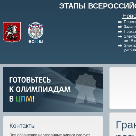
ЭТАПЫ ВСЕРОССИЙ
Ново
Проект
Задани
Приказ
Электр
по 15 
Электр
учебно
Гра
Контакты
При обращении на указанные адреса следует