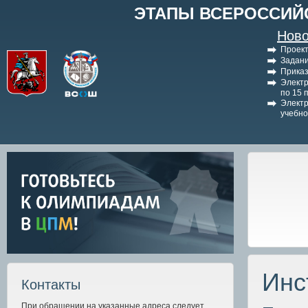
ЭТАПЫ ВСЕРОССИЙ
Ново
Проект
Задани
Приказ
Электр
по 15 
Электр
учебно
Инс
Контакты
При обращении на указанные адреса следует