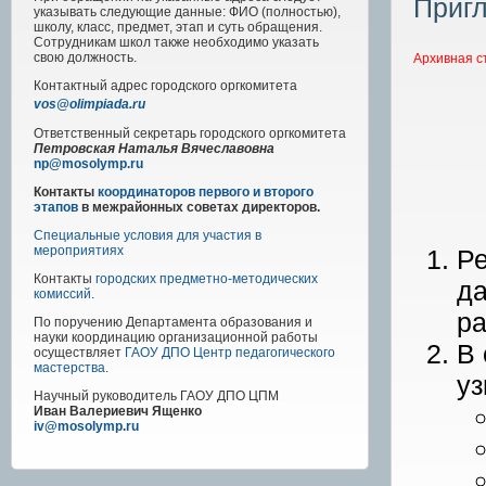
Пригл
указывать следующие данные: ФИО (полностью),
школу, класс, предмет, этап и суть обращения.
Сотрудникам школ также необходимо указать
свою должность.
Архивная с
Контактный адрес
городского
оргкомитета
vos@olimpiada.ru
Ответственный секретарь городского оргкомитета
Петровская Наталья Вячеславовна
np@mosolymp.ru
Контакты
координаторов первого и второго
этапов
в межрайонных советах директоров.
Специальные условия для участия в
мероприятиях
Ре
Контакты
городских предметно-методических
да
комиссий
.
р
По поручению Департамента образования и
науки координацию организационной работы
В 
осуществляет
ГАОУ ДПО Центр педагогического
мастерства
.
уз
Научный руководитель
ГАОУ ДПО ЦПМ
Иван Валериевич Ященко
iv@mosolymp.ru