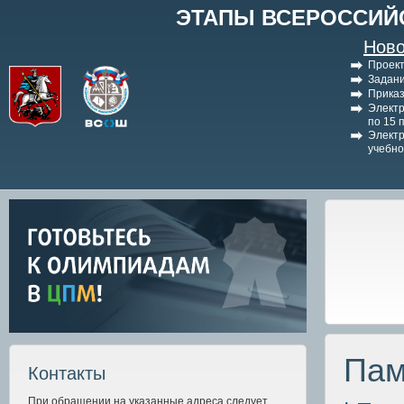
ЭТАПЫ ВСЕРОССИЙ
Ново
Проект
Задани
Приказ
Электр
по 15 
Электр
учебно
Пам
Контакты
При обращении на указанные адреса следует