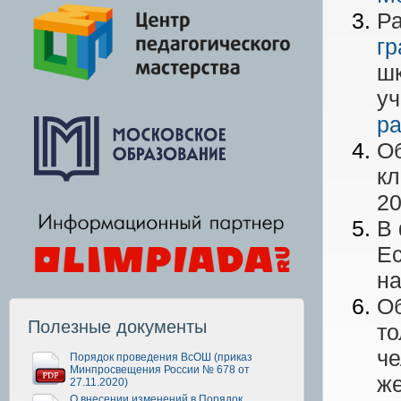
Ра
г
шк
уч
ра
Об
кл
20
В 
Ес
н
Об
Полезные документы
то
че
Порядок проведения ВсОШ (приказ
Минпросвещения России № 678 от
же
27.11.2020)
О внесении изменений в Порядок