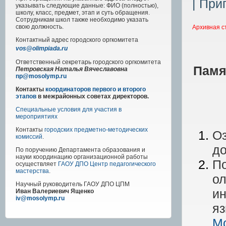
| При
указывать следующие данные: ФИО (полностью),
школу, класс, предмет, этап и суть обращения.
Сотрудникам школ также необходимо указать
свою должность.
Архивная с
Контактный адрес
городского
оргкомитета
vos@olimpiada.ru
Ответственный секретарь городского оргкомитета
Памя
Петровская Наталья Вячеславовна
np@mosolymp.ru
Контакты
координаторов первого и второго
этапов
в межрайонных советах директоров.
Специальные условия для участия в
мероприятиях
Контакты
городских предметно-методических
Оз
комиссий
.
до
По поручению Департамента образования и
науки координацию организационной работы
По
осуществляет
ГАОУ ДПО Центр педагогического
мастерства
.
о
Научный руководитель
ГАОУ ДПО ЦПМ
ин
Иван Валериевич Ященко
iv@mosolymp.ru
яз
Мо