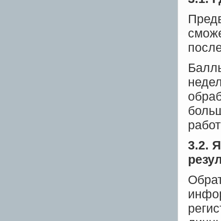
Предв
сможе
после
Баллы
неде
обраб
больш
рабо
3.2. 
резу
Обрат
инфор
регис