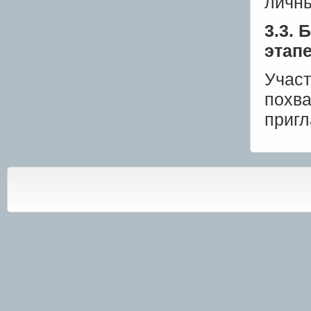
личны
3.3. 
этап
Участ
похва
пригл