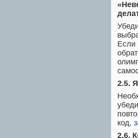
«Нев
дела
Убеди
выбра
Если 
обрат
олимп
самос
2.5. 
Необх
убеди
повто
код,
з
2.6. 