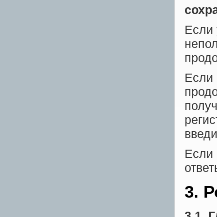
сохра
Если 
непол
продо
Если 
продо
получ
регис
введи
Если 
ответ
3. 
3.1. 