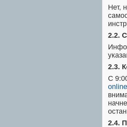
Нет, 
самос
инстр
2.2.
Инфо
указа
2.3. 
С 9:0
onlin
внима
начне
остан
2.4.