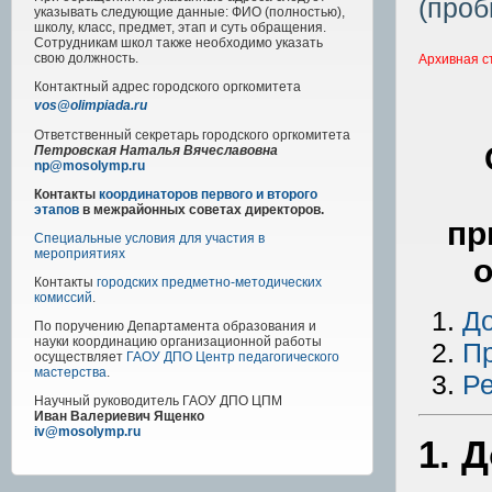
(проб
указывать следующие данные: ФИО (полностью),
школу, класс, предмет, этап и суть обращения.
Сотрудникам школ также необходимо указать
свою должность.
Архивная с
Контактный адрес
городского
оргкомитета
vos@olimpiada.ru
Ответственный секретарь городского оргкомитета
Петровская Наталья Вячеславовна
np@mosolymp.ru
Контакты
координаторов первого и второго
этапов
в межрайонных советах директоров.
пр
Специальные условия для участия в
мероприятиях
о
Контакты
городских предметно-методических
комиссий
.
Д
По поручению Департамента образования и
науки координацию организационной работы
П
осуществляет
ГАОУ ДПО Центр педагогического
мастерства
.
Ре
Научный руководитель
ГАОУ ДПО ЦПМ
Иван Валериевич Ященко
iv@mosolymp.ru
1. 