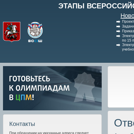
ЭТАПЫ ВСЕРОССИЙ
Ново
Проект
Задани
Приказ
Электр
по 15 
Электр
учебно
Отв
Контакты
При обращении на указанные адреса следует