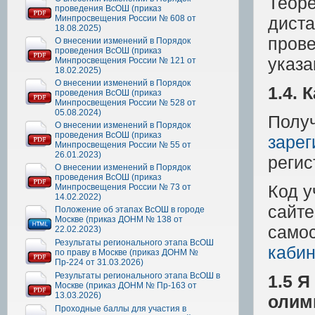
Теоре
проведения ВсОШ (приказ
Минпросвещения России № 608 от
дист
18.08.2025)
прове
О внесении изменений в Порядок
проведения ВсОШ (приказ
указа
Минпросвещения России № 121 от
18.02.2025)
О внесении изменений в Порядок
1.4. 
проведения ВсОШ (приказ
Минпросвещения России № 528 от
05.08.2024)
Получ
О внесении изменений в Порядок
проведения ВсОШ (приказ
заре
Минпросвещения России № 55 от
26.01.2023)
регис
О внесении изменений в Порядок
проведения ВсОШ (приказ
Код у
Минпросвещения России № 73 от
14.02.2022)
сайт
Положение об этапах ВсОШ в городе
Москве (приказ ДОНМ № 138 от
самос
22.02.2023)
Результаты регионального этапа ВсОШ
кабин
по праву в Москве (приказ ДОНМ №
Пр-224 от 31.03.2026)
Результаты регионального этапа ВсОШ в
1.5 Я
Москве (приказ ДОНМ № Пр-163 от
13.03.2026)
олим
Проходные баллы для участия в