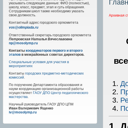
Глав
указывать следующие данные: ФИО (полностью),
школу, класс, предмет, этап и суть обращения.
Сотрудникам школ также необходимо указать
свою должность.
Архивная с
Контактный адрес
городского
оргкомитета
vos@olimpiada.ru
Ответственный секретарь городского оргкомитета
Петровская Наталья Вячеславовна
np@mosolymp.ru
Контакты
координаторов первого и второго
этапов
в межрайонных советах директоров.
вс
Специальные условия для участия в
мероприятиях
Контакты
городских предметно-методических
комиссий
.
Д
По поручению Департамента образования и
науки координацию организационной работы
П
осуществляет
ГАОУ ДПО Центр педагогического
мастерства
.
Ре
Научный руководитель
ГАОУ ДПО ЦПМ
По
Иван Валериевич Ященко
iv@mosolymp.ru
1. 