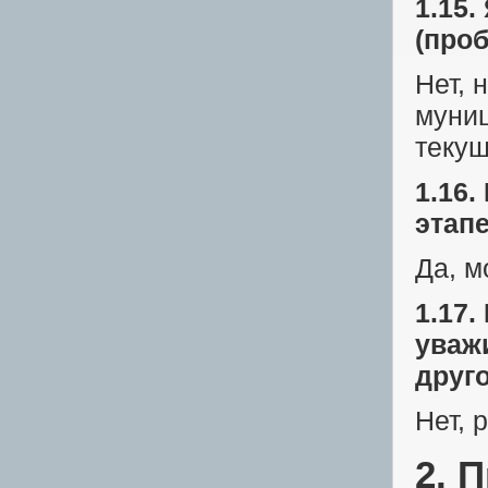
1.15
(про
Нет, 
муниц
текущ
1.16
этапе
Да, м
1.17.
уваж
друг
Нет, 
2. 