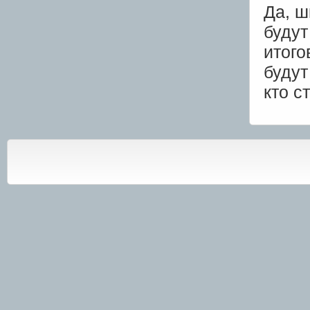
Да, ш
будут
итого
будут
кто с