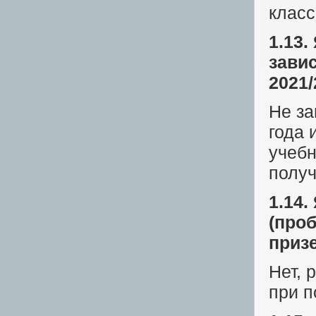
класс
1.13.
зави
2021/
Не за
года 
учебн
получ
1.14
(про
приз
Нет, 
при п