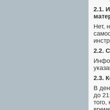
2.1.
мате
Нет, 
самос
инстр
2.2.
Инфо
указа
2.3. 
В ден
до 21
того,
време