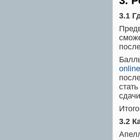
3. 
3.1 Г
Предв
сможе
после
Баллы
onlin
после
стать
сдачи
Итого
3.2 
Апелл