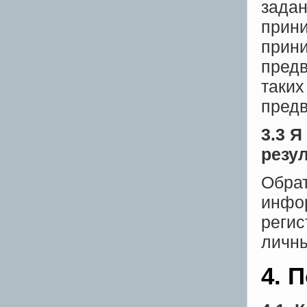
задан
прин
прини
предв
таких
предв
3.3 Я
резу
Обрат
инфор
регис
личны
4. 