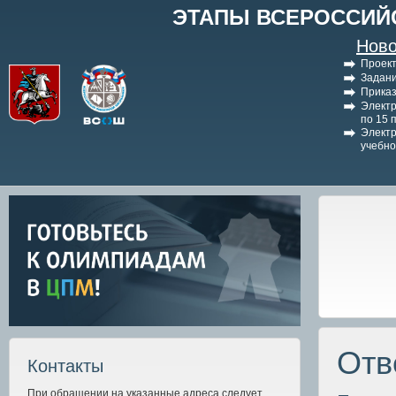
ЭТАПЫ ВСЕРОССИЙ
Ново
Проект
Задани
Приказ
Электр
по 15 
Электр
учебно
Отв
Контакты
При обращении на указанные адреса следует