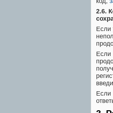
код,
з
2.6. 
сохра
Если 
непол
продо
Если 
продо
получ
регис
введи
Если 
ответ