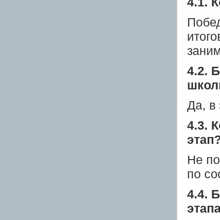
4.1. 
Побед
итого
заним
4.2.
школ
Да, в
4.3. 
этап
Не по
по со
4.4.
этап