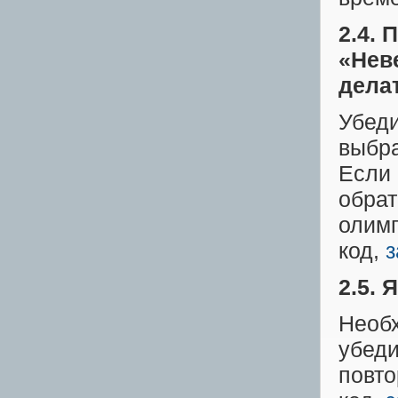
2.4.
«Нев
дела
Убеди
выбра
Если 
обрат
олимп
код,
з
2.5. 
Необх
убеди
повто